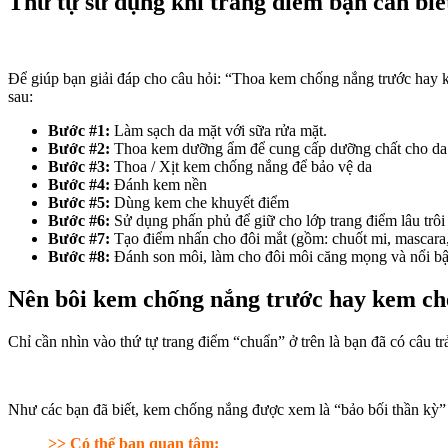
Thứ tự sử dụng khi trang điểm bạn cần biế
Để giúp bạn giải đáp cho câu hỏi: “Thoa kem chống nắng trước hay 
sau:
Bước #1:
Làm sạch da mặt với sữa rửa mặt.
Bước #2:
Thoa kem dưỡng ẩm để cung cấp dưỡng chất cho da
Bước #3:
Thoa / Xịt kem chống nắng để bảo vệ da
Bước #4:
Đánh kem nền
Bước #5:
Dùng kem che khuyết điểm
Bước #6:
Sử dụng phấn phủ để giữ cho lớp trang điểm lâu trôi
Bước #7:
Tạo điểm nhấn cho đôi mắt (gồm: chuốt mi, mascara, 
Bước #8:
Đánh son môi, làm cho đôi môi căng mọng và nổi bậ
Nên bôi kem chống nắng trước hay kem ch
Chỉ cần nhìn vào thứ tự trang điểm “chuẩn” ở trên là bạn đã có câu t
Như các bạn đã biết, kem chống nắng được xem là “bảo bối thần kỳ” k
>> Có thể bạn quan tâm: