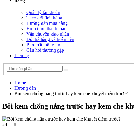
Hỗ trợ
Quản lý tài khoản
Theo dõi đơn hàng
Hướng dẫn mua hàng
Hình thức thanh toán
Vận chuyển giao nhận
Đổi trả hàng và hoàn tiền
Bảo mật thông tin
Câu hỏi thường gặp
Liên hệ
Home
Hướng dẫn
Bôi kem chống nắng trước hay kem che khuyết điểm trước?
Bôi kem chống nắng trước hay kem che kh
24
Th8