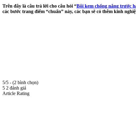
Trên đây là câu trả lời cho câu hỏi “
Bôi kem chống nắng trước h
các bước trang điểm “chuẩn” này, các bạn sẽ có thêm kinh nghiệ
5/5 - (2 bình chọn)
5
2
đánh giá
Article Rating