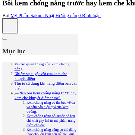
Bôi kem chống nắng trước hay kem che kh
Bởi
Mỹ Phẩm Sakura Nhật
Hướng dẫn
0 Bình luận
Mục lục
Vai trò quan trọng của kem chống
nắng
Nhiệm vụ tuyệt vời của kem che
khuyết điểm
Thứ tự sử dụng khi trang điểm bạn cần
biết
Nên bôi kem chống nắng trước hay
kem che khuyết điểm trước?
Kem chống nắng có thể bảo vệ da
và đảm bảo hiệu quả của kem
dưỡng:
Kem chống nắng bôi trước để hạn
chế chất gây hại từ mỹ phẩm trang
điểm cho da:
Kem chống nắng cũng có thể dùng
thay cho lớp kem nền rất hiệu quả: