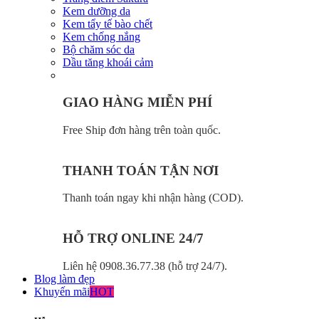
Kem dưỡng da
Kem tẩy tế bào chết
Kem chống nắng
Bộ chăm sóc da
Dầu tăng khoái cảm
GIAO HÀNG MIỄN PHÍ
Free Ship đơn hàng trên toàn quốc.
THANH TOÁN TẬN NƠI
Thanh toán ngay khi nhận hàng (COD).
HỖ TRỢ ONLINE 24/7
Liên hệ 0908.36.77.38 (hỗ trợ 24/7).
Blog làm đẹp
Khuyến mãi
HOT