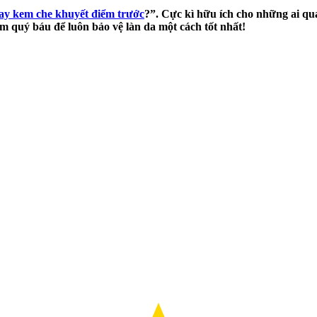
ay kem che khuyết điểm trước
?”. Cực kì hữu ích cho những ai qu
m quý báu để luôn bảo vệ làn da một cách tốt nhất!