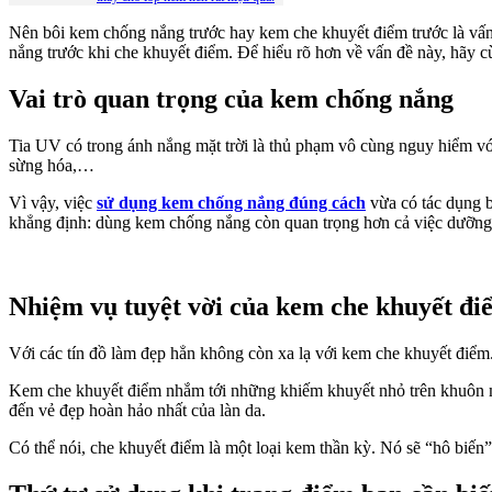
Nên bôi kem chống nắng trước hay kem che khuyết điểm trước là vấn
nắng trước khi che khuyết điểm. Để hiểu rõ hơn về vấn đề này, hãy c
Vai trò quan trọng của kem chống nắng
Tia UV có trong ánh nắng mặt trời là thủ phạm vô cùng nguy hiểm với 
sừng hóa,…
Vì vậy, việc
sử dụng kem chống nắng đúng cách
vừa có tác dụng b
khẳng định: dùng kem chống nắng còn quan trọng hơn cả việc dưỡng
Nhiệm vụ tuyệt vời của kem che khuyết đi
Với các tín đồ làm đẹp hẳn không còn xa lạ với kem che khuyết điểm.
Kem che khuyết điểm nhắm tới những khiếm khuyết nhỏ trên khuôn m
đến vẻ đẹp hoàn hảo nhất của làn da.
Có thể nói, che khuyết điểm là một loại kem thần kỳ. Nó sẽ “hô bi