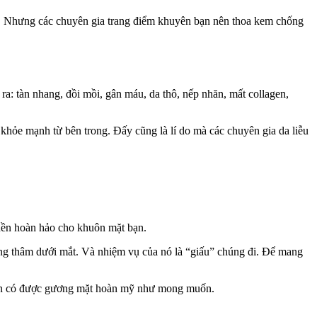
y. Nhưng các chuyên gia trang điểm khuyên bạn nên thoa kem chống
ra: tàn nhang, đồi mồi, gân máu, da thô, nếp nhăn, mất collagen,
khỏe mạnh từ bên trong. Đấy cũng là lí do mà các chuyên gia da liễu
 nền hoàn hảo cho khuôn mặt bạn.
g thâm dưới mắt. Và nhiệm vụ của nó là “giấu” chúng đi. Để mang
 bạn có được gương mặt hoàn mỹ như mong muốn.