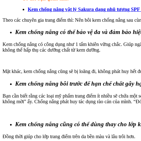
Kem chống nắng vật lý Sakura dạng nhũ tương SPF
Theo các chuyên gia trang điểm thì: Nên bôi kem chống nắng sau cùn
Kem chống nắng có thể bảo vệ da và đảm bảo hi
Kem chống nắng có công dụng như 1 tấm khiên vững chắc. Giúp ngăn 
không thể hấp thụ các dưỡng chất từ kem dưỡng.
Mặt khác, kem chống nắng cũng sẽ bị loãng đi, không phát huy hết đ
Kem chống nắng bôi trước để hạn chế chất gây h
Bạn cần biết rằng các loại mỹ phẩm trang điểm ít nhiều sẽ chứa một 
không mời” ấy. Chống nắng phát huy tác dụng rào cản của mình. “Đón
Kem chống nắng cũng có thể dùng thay cho lớp k
Đồng thời giúp cho lớp trang điểm trên da bền màu và lâu trôi hơn.