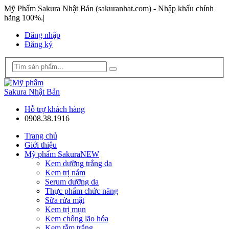
Mỹ Phẩm Sakura Nhật Bản (sakuranhat.com) - Nhập khẩu chính
hãng 100%.
|
Đăng nhập
Đăng ký
Hỗ trợ khách hàng
0908.38.1916
Trang chủ
Giới thiệu
Mỹ phẩm Sakura
NEW
Kem dưỡng trắng da
Kem trị nám
Serum dưỡng da
Thực phẩm chức năng
Sữa rửa mặt
Kem trị mụn
Kem chống lão hóa
Kem tắm trắng