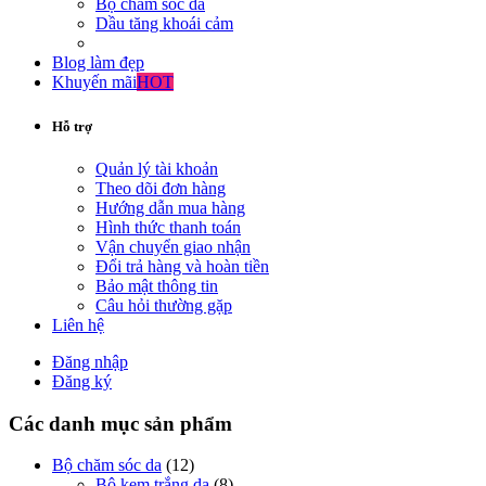
Bộ chăm sóc da
Dầu tăng khoái cảm
Blog làm đẹp
Khuyến mãi
HOT
Hỗ trợ
Quản lý tài khoản
Theo dõi đơn hàng
Hướng dẫn mua hàng
Hình thức thanh toán
Vận chuyển giao nhận
Đổi trả hàng và hoàn tiền
Bảo mật thông tin
Câu hỏi thường gặp
Liên hệ
Đăng nhập
Đăng ký
Các danh mục sản phẩm
Bộ chăm sóc da
(12)
Bộ kem trắng da
(8)