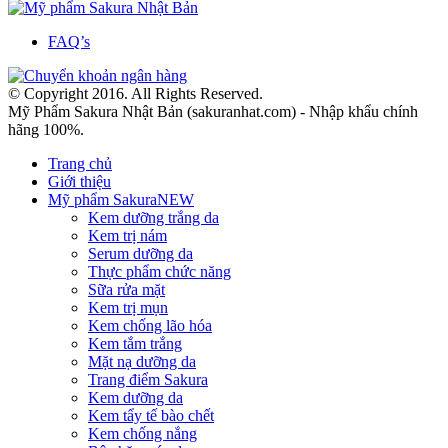
FAQ’s
© Copyright 2016. All Rights Reserved.
Mỹ Phẩm Sakura Nhật Bản (sakuranhat.com) - Nhập khẩu chính
hãng 100%.
Trang chủ
Giới thiệu
Mỹ phẩm Sakura
NEW
Kem dưỡng trắng da
Kem trị nám
Serum dưỡng da
Thực phẩm chức năng
Sữa rửa mặt
Kem trị mụn
Kem chống lão hóa
Kem tắm trắng
Mặt nạ dưỡng da
Trang điểm Sakura
Kem dưỡng da
Kem tẩy tế bào chết
Kem chống nắng