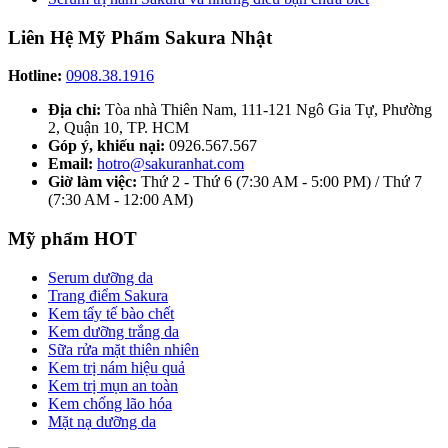
Liên Hệ Mỹ Phẩm Sakura Nhật
Hotline:
0908.38.1916
Địa chỉ:
Tòa nhà Thiên Nam, 111-121 Ngô Gia Tự, Phường
2, Quận 10, TP. HCM
Góp ý, khiếu nại:
0926.567.567
Email:
hotro@sakuranhat.com
Giờ làm việc:
Thứ 2 - Thứ 6 (7:30 AM - 5:00 PM) / Thứ 7
(7:30 AM - 12:00 AM)
Mỹ phẩm HOT
Serum dưỡng da
Trang điểm Sakura
Kem tẩy tế bào chết
Kem dưỡng trắng da
Sữa rửa mặt thiên nhiên
Kem trị nám hiệu quả
Kem trị mụn an toàn
Kem chống lão hóa
Mặt nạ dưỡng da