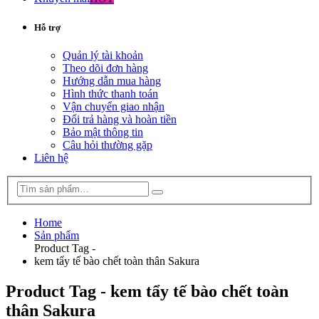
Hỗ trợ
Quản lý tài khoản
Theo dõi đơn hàng
Hướng dẫn mua hàng
Hình thức thanh toán
Vận chuyển giao nhận
Đổi trả hàng và hoàn tiền
Bảo mật thông tin
Câu hỏi thường gặp
Liên hệ
Home
Sản phẩm
Product Tag -
kem tẩy tế bào chết toàn thân Sakura
Product Tag - kem tẩy tế bào chết toàn
thân Sakura