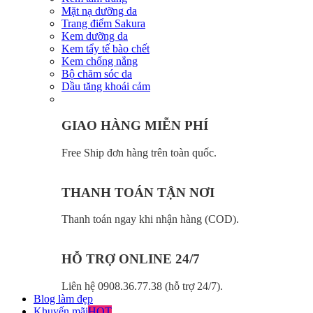
Mặt nạ dưỡng da
Trang điểm Sakura
Kem dưỡng da
Kem tẩy tế bào chết
Kem chống nắng
Bộ chăm sóc da
Dầu tăng khoái cảm
GIAO HÀNG MIỄN PHÍ
Free Ship đơn hàng trên toàn quốc.
THANH TOÁN TẬN NƠI
Thanh toán ngay khi nhận hàng (COD).
HỖ TRỢ ONLINE 24/7
Liên hệ 0908.36.77.38 (hỗ trợ 24/7).
Blog làm đẹp
Khuyến mãi
HOT