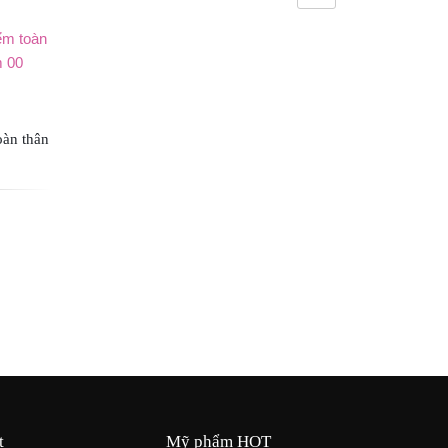
oàn thân
t
Mỹ phẩm HOT