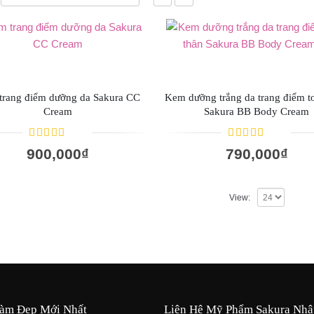
trang điểm dưỡng da Sakura CC
Kem dưỡng trắng da trang điểm t
Cream
Sakura BB Body Cream
5.00
out of 5
4.67
out of
900,000
₫
790,000
₫
5
View:
àm Đẹp Mới Nhất
Liên Hệ Mỹ Phẩm Sakura Nhậ