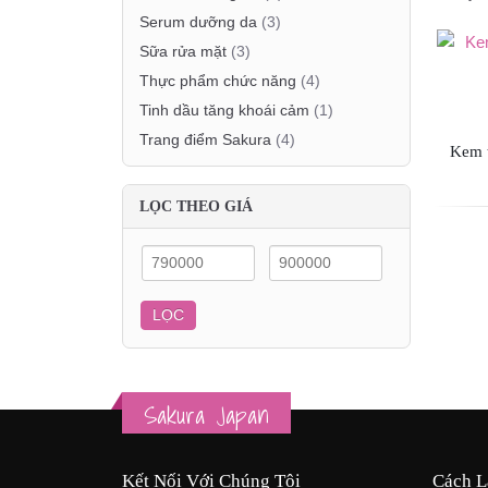
Serum dưỡng da
(3)
Sữa rửa mặt
(3)
Thực phẩm chức năng
(4)
Tinh dầu tăng khoái cảm
(1)
Trang điểm Sakura
(4)
Kem 
LỌC THEO GIÁ
Giá
Giá
thấp
cao
LỌC
nhất
nhất
Sakura Japan
Kết Nối Với Chúng Tôi
Cách L