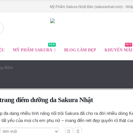
Mỹ Phẩm Sakura Nhật Bản (sakuranhat.com) - Nhậ
NEW
HOT
ỆU
MỸ PHẨM SAKURA
BLOG LÀM ĐẸP
KHUYẾN MÃI
ng điểm
trang điểm dưỡng da Sakura Nhật
p đa dạng nhiều tính năng nổi trội Sakura đã cho ra đời nhiều dòng
 tất yếu của mọi chị em phụ nữ – mang đến nét đẹp quyến rũ thật cuố