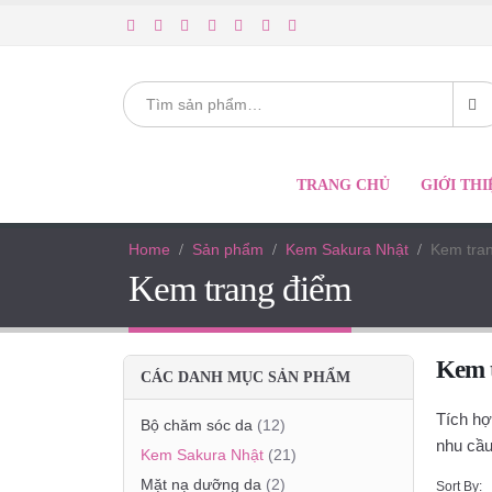
TRANG CHỦ
GIỚI THI
Home
Sản phẩm
Kem Sakura Nhật
Kem tra
Kem trang điểm
Kem 
CÁC DANH MỤC SẢN PHẨM
Tích hợ
Bộ chăm sóc da
(12)
nhu cầu
Kem Sakura Nhật
(21)
Mặt nạ dưỡng da
(2)
Sort By: