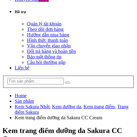
Hỗ trợ
Quản lý tài khoản
Theo dõi đơn hàng
Hướng dẫn mua hàng
Hình thức thanh toán
Vận chuyển giao nhận
Đổi trả hàng và hoàn tiền
Bảo mật thông tin
Câu hỏi thường gặp
Liên hệ
Home
Sản phẩm
Kem Sakura Nhật
,
Kem dưỡng da
,
Kem trang điểm
,
Trang
điểm Sakura
Kem trang điểm dưỡng da Sakura CC Cream
Kem trang điểm dưỡng da Sakura CC