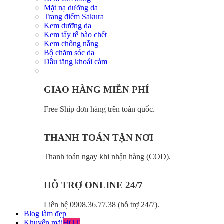
Mặt nạ dưỡng da
Trang điểm Sakura
Kem dưỡng da
Kem tẩy tế bào chết
Kem chống nắng
Bộ chăm sóc da
Dầu tăng khoái cảm
GIAO HÀNG MIỄN PHÍ
Free Ship đơn hàng trên toàn quốc.
THANH TOÁN TẬN NƠI
Thanh toán ngay khi nhận hàng (COD).
HỖ TRỢ ONLINE 24/7
Liên hệ 0908.36.77.38 (hỗ trợ 24/7).
Blog làm đẹp
Khuyến mãi
HOT