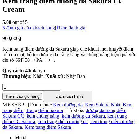
Kem trang điểm dưỡng da Sakura CC
Cream
5.00
out of 5
5
đánh giá của khách hàng
|
Thêm đánh giá
900,000
₫
Kem trang điểm dưỡng da Sakura giúp che khuất mọi khuyết điểm
trên da mặt, hỗ trợ dưỡng da trắng sáng và chống nắng hiệu quả với
chỉ số SPF 50+ / PA++++.
Quy cách:
40ml/tuýp
Thương hiệu:
Nhật |
Xuất xứ:
Nhật Bản
Thêm vào giỏ hàng
Đặt mua nhanh
Mã:
SAK32
|
Danh mục:
Kem dưỡng da
,
Kem Sakura Nhật
,
Kem
trang điểm
,
Trang điểm Sakura
|
Từ khóa:
dưỡng da trang điểm
Sakura CC
,
kem chống nắng
,
kem dưỡng da Sakura
,
kem trang
điểm CC Sakura
,
kem trang điểm dưỡng da
,
kem trang điêm dưỡng
da Sakura
,
Kem trang điểm Sakura
Mô tả