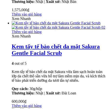
Thương hiệu:
Nhật |
Xuất xứ:
Nhật Bản
1,575,000
₫
Thêm vào giỏ hàng
Xem Nhanh
Thêm vào giỏ hàng
Xem Nhanh
Kem tẩy tế bào chết da mặt Sakura
Gentle Facial Scrub
4
out of 5
Kem tẩy tế bào chết da mặt Sakura vừa làm sạch hoàn toàn
lớp da chết thô sần vừa hỗ trợ làm mềm mịn da, và kích thích
tế bào phát triển dưỡng da tươi tắn tự nhiên.
Quy cách:
30g/hộp
Thương hiệu:
Nhật |
Xuất xứ:
Đài Loan
600,000
₫
Thêm vào giỏ hàng