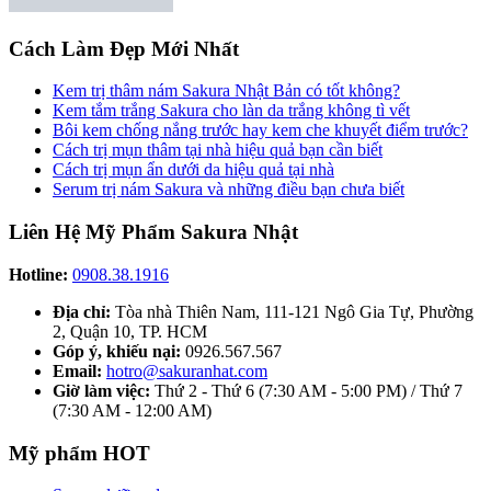
Cách Làm Đẹp Mới Nhất
Kem trị thâm nám Sakura Nhật Bản có tốt không?
Kem tắm trắng Sakura cho làn da trắng không tì vết
Bôi kem chống nắng trước hay kem che khuyết điểm trước?
Cách trị mụn thâm tại nhà hiệu quả bạn cần biết
Cách trị mụn ẩn dưới da hiệu quả tại nhà
Serum trị nám Sakura và những điều bạn chưa biết
Liên Hệ Mỹ Phẩm Sakura Nhật
Hotline:
0908.38.1916
Địa chỉ:
Tòa nhà Thiên Nam, 111-121 Ngô Gia Tự, Phường
2, Quận 10, TP. HCM
Góp ý, khiếu nại:
0926.567.567
Email:
hotro@sakuranhat.com
Giờ làm việc:
Thứ 2 - Thứ 6 (7:30 AM - 5:00 PM) / Thứ 7
(7:30 AM - 12:00 AM)
Mỹ phẩm HOT