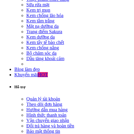
Sữa rửa mặt
Kem trị mụn
Kem chống lão hóa
Kem tắm trắng
Mặt nạ dưỡng da
Trang điểm Sakura
Kem dưỡng da
Kem tẩy tế bào chết
Kem chống nắng
Bộ chăm sóc da
Dầu tăng khoái cảm
Blog làm đẹp
Khuyến mãi
HOT
Hỗ trợ
Quản lý tài khoản
Theo dõi đơn hàng
Hướng dẫn mua hàng
Hình thức thanh toán
Vận chuyển giao nhận
Đổi trả hàng và hoàn tiền
Bảo mật thông tin