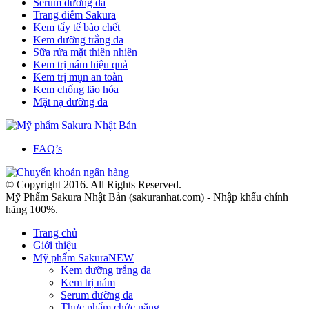
Serum dưỡng da
Trang điểm Sakura
Kem tẩy tế bào chết
Kem dưỡng trắng da
Sữa rửa mặt thiên nhiên
Kem trị nám hiệu quả
Kem trị mụn an toàn
Kem chống lão hóa
Mặt nạ dưỡng da
FAQ’s
© Copyright 2016. All Rights Reserved.
Mỹ Phẩm Sakura Nhật Bản (sakuranhat.com) - Nhập khẩu chính
hãng 100%.
Trang chủ
Giới thiệu
Mỹ phẩm Sakura
NEW
Kem dưỡng trắng da
Kem trị nám
Serum dưỡng da
Thực phẩm chức năng