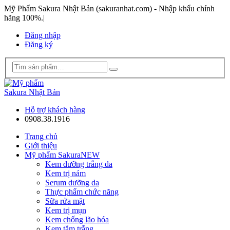
Mỹ Phẩm Sakura Nhật Bản (sakuranhat.com) - Nhập khẩu chính
hãng 100%.
|
Đăng nhập
Đăng ký
Hỗ trợ khách hàng
0908.38.1916
Trang chủ
Giới thiệu
Mỹ phẩm Sakura
NEW
Kem dưỡng trắng da
Kem trị nám
Serum dưỡng da
Thực phẩm chức năng
Sữa rửa mặt
Kem trị mụn
Kem chống lão hóa
Kem tắm trắng