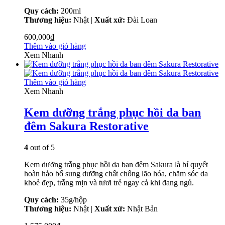
Quy cách:
200ml
Thương hiệu:
Nhật |
Xuất xứ:
Đài Loan
600,000
₫
Thêm vào giỏ hàng
Xem Nhanh
Thêm vào giỏ hàng
Xem Nhanh
Kem dưỡng trắng phục hồi da ban
đêm Sakura Restorative
4
out of 5
Kem dưỡng trắng phục hồi da ban đêm Sakura là bí quyết
hoàn hảo bổ sung dưỡng chất chống lão hóa, chăm sóc da
khoẻ đẹp, trắng mịn và tươi trẻ ngay cả khi đang ngủ.
Quy cách:
35g/hộp
Thương hiệu:
Nhật |
Xuất xứ:
Nhật Bản