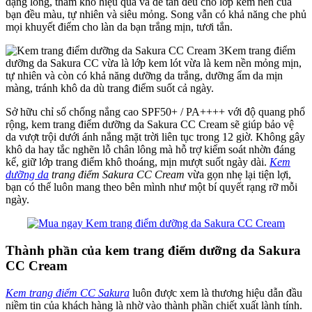
dạng lỏng, thấm khô hiệu quả và dễ tán đều cho lớp kem nền của
bạn đều màu, tự nhiên và siêu mỏng. Song vẫn có khả năng che phủ
mọi khuyết điểm cho làn da bạn trắng mịn, tươi tắn.
Kem trang điểm
dưỡng da Sakura CC vừa là lớp kem lót vừa là kem nền mỏng mịn,
tự nhiên và còn có khả năng dưỡng da trắng, dưỡng ẩm da mịn
màng, tránh khô da dù trang điểm suốt cả ngày.
Sở hữu chỉ số chống nắng cao SPF50+ / PA++++ với độ quang phổ
rộng, kem trang điểm dưỡng da Sakura CC Cream sẽ giúp bảo vệ
da vượt trội dưới ánh nắng mặt trời liên tục trong 12 giờ. Không gây
khô da hay tắc nghẽn lỗ chân lông mà hỗ trợ kiểm soát nhờn đáng
kể, giữ lớp trang điểm khô thoáng, mịn mượt suốt ngày dài.
Kem
dưỡng da
trang điểm Sakura CC Cream
vừa gọn nhẹ lại tiện lợi,
bạn có thể luôn mang theo bên mình như một bí quyết rạng rỡ mỗi
ngày.
Thành phần của kem trang điểm dưỡng da Sakura
CC Cream
Kem trang điểm CC Sakura
luôn được xem là thương hiệu dẫn đầu
niềm tin của khách hàng là nhờ vào thành phần chiết xuất lành tính.