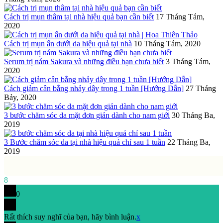
Cách trị mụn thâm tại nhà hiệu quả bạn cần biết
17 Tháng Tám,
2020
Cách trị mụn ẩn dưới da hiệu quả tại nhà
10 Tháng Tám, 2020
Serum trị nám Sakura và những điều bạn chưa biết
3 Tháng Tám,
2020
Cách giảm cân bằng nhảy dây trong 1 tuần [Hướng Dẫn]
27 Tháng
Bảy, 2020
3 bước chăm sóc da mặt đơn giản dành cho nam giới
30 Tháng Ba,
2019
3 Bước chăm sóc da tại nhà hiệu quả chỉ sau 1 tuần
22 Tháng Ba,
2019
8
0
Rất thích suy nghĩ của bạn, hãy bình luận.
x