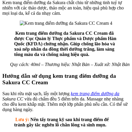
Kem trang điểm dưỡng da Sakura chắt chiu từ những tinh tuý tự
nhiên với các thảo dược, thảo mộc an toàn, hiệu quả phù hợp cho
mọi loại da, kể cả da nhạy cảm.
Kem trang điểm dưỡng da Sakura CC Cream đã
được Cục Quản lý Thực phẩm và Dược phẩm Hàn
Quốc (KFDA) chứng nhận. Giúp chống lão hóa và
xoá nếp nhăn da đồng thời dưỡng trắng, làm sáng
tông màu da và chống nắng hiệu quả.
Quy cách: 40ml –
Thương hiệu: Nhật Bản – Xuất xứ: Nhật Bản
Hướng dẫn sử dụng kem trang điểm dưỡng da
Sakura CC Cream
Sau khi rửa mặt sạch, lấy một lượng
kem trang điểm dưỡng da
Sakura CC
vừa đủ chấm đều 5 điểm trên da. Massage nhẹ nhàng
cho đều kem khắp mặt. Thêm một lớp phấn phủ nếu cần. Có thể sử
dụng hàng ngày.
Lưu ý:
Nên tẩy trang kỹ sau khi trang điểm để
tránh gây tắc nghẽn lỗ chân lông và sinh mụn.