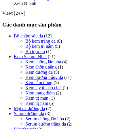
Xem Nhanh
View:
Các danh mục sản phẩm
Bộ chăm sóc da
(12)
Bộ kem trắng da
(8)
Bộ kem trị nám
(5)
Bộ trị mụn
(1)
Kem Sakura Nhật
(21)
Kem chống lão hóa
(4)
Kem chống nắng
(1)
Kem dưỡng da
(5)
Kem dưỡng trắng da
(11)
Kem tắm trắng
(5)
Kem tẩy tế bào chết
(2)
Kem trang điểm
(2)
Kem trị mụn
(1)
Kem trị nám
(5)
Mặt nạ dưỡng da
(2)
Serum dưỡng da
(3)
Serum chống lão hóa
(2)
Serum dưỡng trắng da
(2)