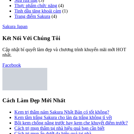
Sữa rửa mặt
(3)
Thực phẩm chức năng
(4)
Tinh dầu tăng khoái cảm
(1)
Trang điểm Sakura
(4)
Sakura Japan
Kết Nối Với Chúng Tôi
Cập nhật bí quyết làm đẹp và chương trình khuyến mãi mới HOT
nhất.
Facebook
Cách Làm Đẹp Mới Nhất
Kem trị thâm nám Sakura Nhật Bản có tốt không?
Kem tắm trắng Sakura cho làn da trắng không tì vết
Bôi kem chống nắng trước hay kem che khuyết điểm trước?
Cách trị mụn thâm tại nhà hiệu quả bạn cần biết
Cách trị mụn ẩn dưới da hiệu quả tại nhà