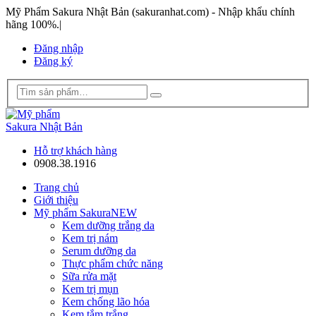
Mỹ Phẩm Sakura Nhật Bản (sakuranhat.com) - Nhập khẩu chính
hãng 100%.
|
Đăng nhập
Đăng ký
Hỗ trợ khách hàng
0908.38.1916
Trang chủ
Giới thiệu
Mỹ phẩm Sakura
NEW
Kem dưỡng trắng da
Kem trị nám
Serum dưỡng da
Thực phẩm chức năng
Sữa rửa mặt
Kem trị mụn
Kem chống lão hóa
Kem tắm trắng