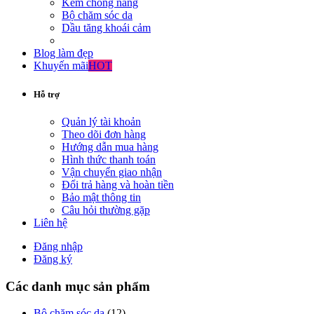
Kem chống nắng
Bộ chăm sóc da
Dầu tăng khoái cảm
Blog làm đẹp
Khuyến mãi
HOT
Hỗ trợ
Quản lý tài khoản
Theo dõi đơn hàng
Hướng dẫn mua hàng
Hình thức thanh toán
Vận chuyển giao nhận
Đổi trả hàng và hoàn tiền
Bảo mật thông tin
Câu hỏi thường gặp
Liên hệ
Đăng nhập
Đăng ký
Các danh mục sản phẩm
Bộ chăm sóc da
(12)