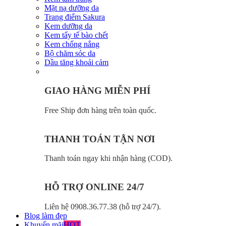
Mặt nạ dưỡng da
Trang điểm Sakura
Kem dưỡng da
Kem tẩy tế bào chết
Kem chống nắng
Bộ chăm sóc da
Dầu tăng khoái cảm
GIAO HÀNG MIỄN PHÍ
Free Ship đơn hàng trên toàn quốc.
THANH TOÁN TẬN NƠI
Thanh toán ngay khi nhận hàng (COD).
HỖ TRỢ ONLINE 24/7
Liên hệ 0908.36.77.38 (hỗ trợ 24/7).
Blog làm đẹp
Khuyến mãi
HOT