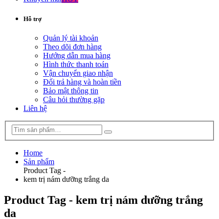
Hỗ trợ
Quản lý tài khoản
Theo dõi đơn hàng
Hướng dẫn mua hàng
Hình thức thanh toán
Vận chuyển giao nhận
Đổi trả hàng và hoàn tiền
Bảo mật thông tin
Câu hỏi thường gặp
Liên hệ
Home
Sản phẩm
Product Tag -
kem trị nám dưỡng trắng da
Product Tag - kem trị nám dưỡng trắng
da