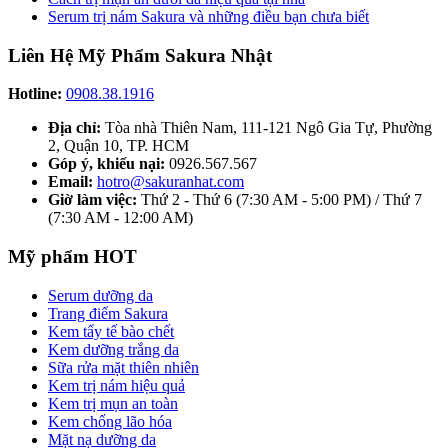
Serum trị nám Sakura và những điều bạn chưa biết
Liên Hệ Mỹ Phẩm Sakura Nhật
Hotline:
0908.38.1916
Địa chỉ:
Tòa nhà Thiên Nam, 111-121 Ngô Gia Tự, Phường
2, Quận 10, TP. HCM
Góp ý, khiếu nại:
0926.567.567
Email:
hotro@sakuranhat.com
Giờ làm việc:
Thứ 2 - Thứ 6 (7:30 AM - 5:00 PM) / Thứ 7
(7:30 AM - 12:00 AM)
Mỹ phẩm HOT
Serum dưỡng da
Trang điểm Sakura
Kem tẩy tế bào chết
Kem dưỡng trắng da
Sữa rửa mặt thiên nhiên
Kem trị nám hiệu quả
Kem trị mụn an toàn
Kem chống lão hóa
Mặt nạ dưỡng da