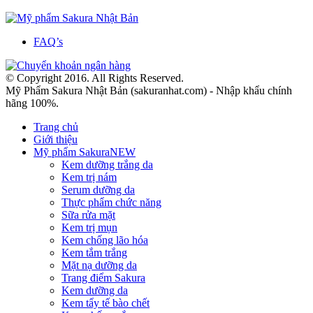
FAQ’s
© Copyright 2016. All Rights Reserved.
Mỹ Phẩm Sakura Nhật Bản (sakuranhat.com) - Nhập khẩu chính
hãng 100%.
Trang chủ
Giới thiệu
Mỹ phẩm Sakura
NEW
Kem dưỡng trắng da
Kem trị nám
Serum dưỡng da
Thực phẩm chức năng
Sữa rửa mặt
Kem trị mụn
Kem chống lão hóa
Kem tắm trắng
Mặt nạ dưỡng da
Trang điểm Sakura
Kem dưỡng da
Kem tẩy tế bào chết