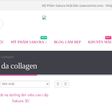
Mỹ Phẩm Sakura Nhật Bản (sakuranhat.com) - Nhậ
NEW
HOT
ỆU
MỸ PHẨM SAKURA
BLOG LÀM ĐẸP
KHUYẾN MÃI
 collagen
 da collagen