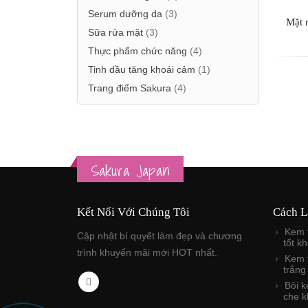
Serum dưỡng da
(3)
Mặt 
Sữa rửa mặt
(3)
Thực phẩm chức năng
(4)
Tinh dầu tăng khoái cảm
(1)
Trang điểm Sakura
(4)
Sakura Japan
Kết Nối Với Chúng Tôi
Cách L
Kem 
Cập nhật bí quyết làm đẹp và chương
tốt k
trình khuyến mãi mới HOT nhất.
Kem 
trắng
Bôi 
che k