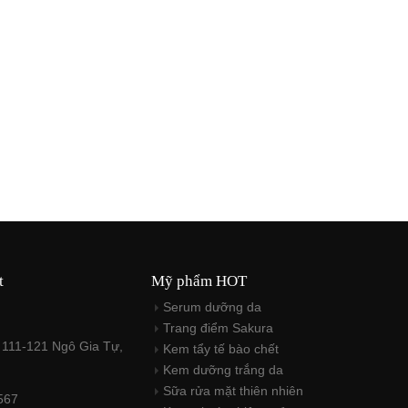
t
Mỹ phẩm HOT
Serum dưỡng da
Trang điểm Sakura
 111-121 Ngô Gia Tự,
Kem tẩy tế bào chết
M
Kem dưỡng trắng da
Sữa rửa mặt thiên nhiên
567