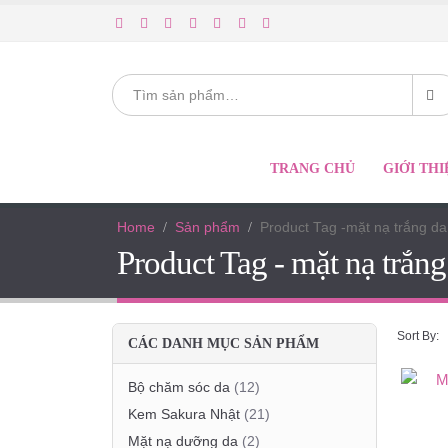
TRANG CHỦ
GIỚI THI
Home
Sản phẩm
Product Tag -
mặt nạ trắng da
Product Tag - mặt nạ trắng
Sort By:
CÁC DANH MỤC SẢN PHẨM
Bộ chăm sóc da
(12)
Kem Sakura Nhật
(21)
Mặt nạ dưỡng da
(2)