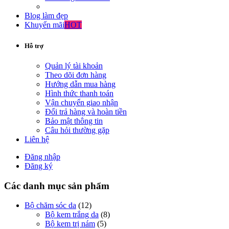
Blog làm đẹp
Khuyến mãi
HOT
Hỗ trợ
Quản lý tài khoản
Theo dõi đơn hàng
Hướng dẫn mua hàng
Hình thức thanh toán
Vận chuyển giao nhận
Đổi trả hàng và hoàn tiền
Bảo mật thông tin
Câu hỏi thường gặp
Liên hệ
Đăng nhập
Đăng ký
Các danh mục sản phẩm
Bộ chăm sóc da
(12)
Bộ kem trắng da
(8)
Bộ kem trị nám
(5)