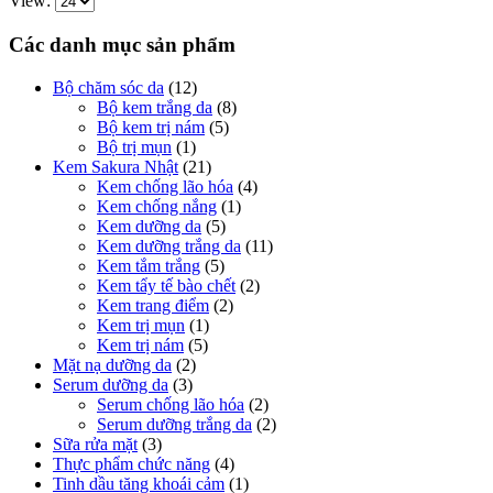
View:
Các danh mục sản phẩm
Bộ chăm sóc da
(12)
Bộ kem trắng da
(8)
Bộ kem trị nám
(5)
Bộ trị mụn
(1)
Kem Sakura Nhật
(21)
Kem chống lão hóa
(4)
Kem chống nắng
(1)
Kem dưỡng da
(5)
Kem dưỡng trắng da
(11)
Kem tắm trắng
(5)
Kem tẩy tế bào chết
(2)
Kem trang điểm
(2)
Kem trị mụn
(1)
Kem trị nám
(5)
Mặt nạ dưỡng da
(2)
Serum dưỡng da
(3)
Serum chống lão hóa
(2)
Serum dưỡng trắng da
(2)
Sữa rửa mặt
(3)
Thực phẩm chức năng
(4)
Tinh dầu tăng khoái cảm
(1)