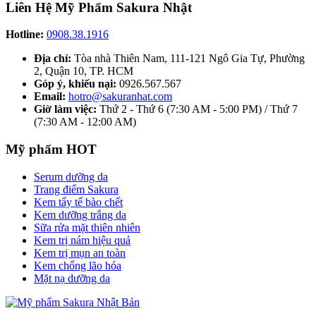
Liên Hệ Mỹ Phẩm Sakura Nhật
Hotline:
0908.38.1916
Địa chỉ:
Tòa nhà Thiên Nam, 111-121 Ngô Gia Tự, Phường
2, Quận 10, TP. HCM
Góp ý, khiếu nại:
0926.567.567
Email:
hotro@sakuranhat.com
Giờ làm việc:
Thứ 2 - Thứ 6 (7:30 AM - 5:00 PM) / Thứ 7
(7:30 AM - 12:00 AM)
Mỹ phẩm HOT
Serum dưỡng da
Trang điểm Sakura
Kem tẩy tế bào chết
Kem dưỡng trắng da
Sữa rửa mặt thiên nhiên
Kem trị nám hiệu quả
Kem trị mụn an toàn
Kem chống lão hóa
Mặt nạ dưỡng da