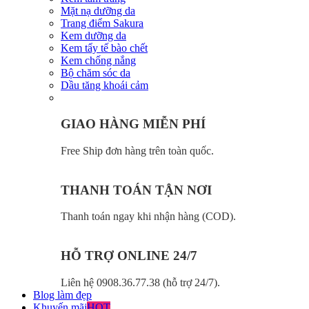
Mặt nạ dưỡng da
Trang điểm Sakura
Kem dưỡng da
Kem tẩy tế bào chết
Kem chống nắng
Bộ chăm sóc da
Dầu tăng khoái cảm
GIAO HÀNG MIỄN PHÍ
Free Ship đơn hàng trên toàn quốc.
THANH TOÁN TẬN NƠI
Thanh toán ngay khi nhận hàng (COD).
HỖ TRỢ ONLINE 24/7
Liên hệ 0908.36.77.38 (hỗ trợ 24/7).
Blog làm đẹp
Khuyến mãi
HOT