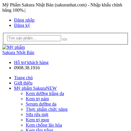
Mỹ Phẩm Sakura Nhật Bản (sakuranhat.com) - Nhập khẩu chính
hãng 100%.
|
Đăng nhập
Đăng ký
Hỗ trợ khách hàng
0908.38.1916
Trang chủ
Giới thiệu
Mỹ phẩm Sakura
NEW
Kem dưỡng trắng da
Kem trị nám
Serum dưỡng da
Thực phẩm chức năng
Sữa rửa mặt
Kem trị mụn
Kem chống lão hóa
Kem tắm trắng