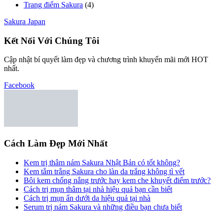
Trang điểm Sakura
(4)
Sakura Japan
Kết Nối Với Chúng Tôi
Cập nhật bí quyết làm đẹp và chương trình khuyến mãi mới HOT
nhất.
Facebook
Cách Làm Đẹp Mới Nhất
Kem trị thâm nám Sakura Nhật Bản có tốt không?
Kem tắm trắng Sakura cho làn da trắng không tì vết
Bôi kem chống nắng trước hay kem che khuyết điểm trước?
Cách trị mụn thâm tại nhà hiệu quả bạn cần biết
Cách trị mụn ẩn dưới da hiệu quả tại nhà
Serum trị nám Sakura và những điều bạn chưa biết