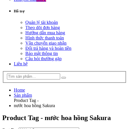
Hỗ trợ
Quản lý tài khoản
Theo dõi đơn hàng
Hướng dẫn mua hàng
Hình thức thanh toán
Vận chuyển giao nhận
Đổi trả hàng và hoàn tiền
Bảo mật thông tin
Câu hỏi thường gặp
Liên hệ
Home
Sản phẩm
Product Tag -
nước hoa hồng Sakura
Product Tag - nước hoa hồng Sakura