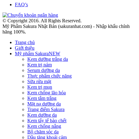
FAQ’s
© Copyright 2016. All Rights Reserved.
Mỹ Phẩm Sakura Nhật Bản (sakuranhat.com) - Nhập khẩu chính
hãng 100%.
Trang chủ
Giới thiệu
Mỹ phẩm Sakura
NEW
Kem dưỡng trắng da
Kem trị nám
Serum dưỡng da
Thực phẩm chức năng
Sữa rửa mặt
Kem trị mụn
Kem chống lão hóa
Kem tắm trắng
Mặt nạ dưỡng da
Trang điểm Sakura
Kem dưỡng da
Kem tẩy tế bào chết
Kem chống nắng
Bộ chăm sóc da
Dầu tăng khoái cảm