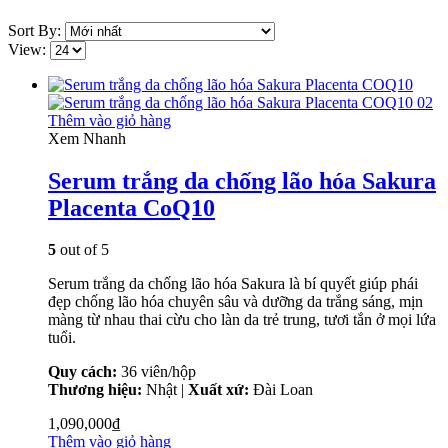
Sort By:
View:
Thêm vào giỏ hàng
Xem Nhanh
Serum trắng da chống lão hóa Sakura
Placenta CoQ10
5
out of 5
Serum trắng da chống lão hóa Sakura là bí quyết giúp phái
đẹp chống lão hóa chuyên sâu và dưỡng da trắng sáng, mịn
màng từ nhau thai cừu cho làn da trẻ trung, tươi tắn ở mọi lứa
tuổi.
Quy cách:
36 viên/hộp
Thương hiệu:
Nhật |
Xuất xứ:
Đài Loan
1,090,000
₫
Thêm vào giỏ hàng