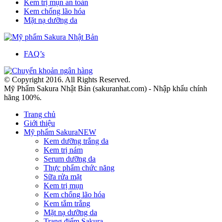
Kem trị mụn an toàn
Kem chống lão hóa
Mặt nạ dưỡng da
FAQ’s
© Copyright 2016. All Rights Reserved.
Mỹ Phẩm Sakura Nhật Bản (sakuranhat.com) - Nhập khẩu chính
hãng 100%.
Trang chủ
Giới thiệu
Mỹ phẩm Sakura
NEW
Kem dưỡng trắng da
Kem trị nám
Serum dưỡng da
Thực phẩm chức năng
Sữa rửa mặt
Kem trị mụn
Kem chống lão hóa
Kem tắm trắng
Mặt nạ dưỡng da
Trang điểm Sakura