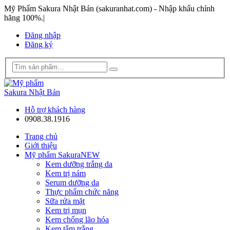
Mỹ Phẩm Sakura Nhật Bản (sakuranhat.com) - Nhập khẩu chính
hãng 100%.
|
Đăng nhập
Đăng ký
Hỗ trợ khách hàng
0908.38.1916
Trang chủ
Giới thiệu
Mỹ phẩm Sakura
NEW
Kem dưỡng trắng da
Kem trị nám
Serum dưỡng da
Thực phẩm chức năng
Sữa rửa mặt
Kem trị mụn
Kem chống lão hóa
Kem tắm trắng