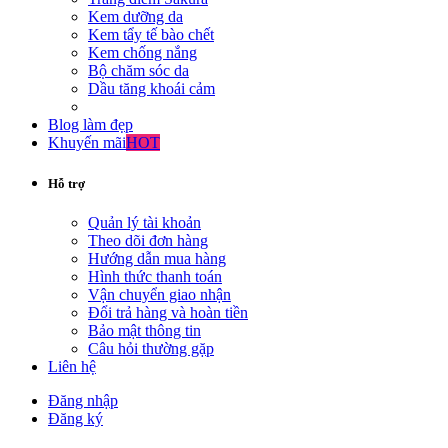
Kem dưỡng da
Kem tẩy tế bào chết
Kem chống nắng
Bộ chăm sóc da
Dầu tăng khoái cảm
Blog làm đẹp
Khuyến mãi
HOT
Hỗ trợ
Quản lý tài khoản
Theo dõi đơn hàng
Hướng dẫn mua hàng
Hình thức thanh toán
Vận chuyển giao nhận
Đổi trả hàng và hoàn tiền
Bảo mật thông tin
Câu hỏi thường gặp
Liên hệ
Đăng nhập
Đăng ký