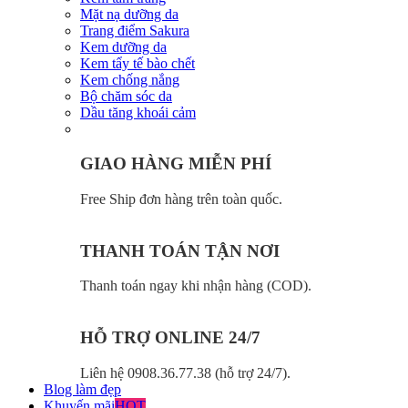
Mặt nạ dưỡng da
Trang điểm Sakura
Kem dưỡng da
Kem tẩy tế bào chết
Kem chống nắng
Bộ chăm sóc da
Dầu tăng khoái cảm
GIAO HÀNG MIỄN PHÍ
Free Ship đơn hàng trên toàn quốc.
THANH TOÁN TẬN NƠI
Thanh toán ngay khi nhận hàng (COD).
HỖ TRỢ ONLINE 24/7
Liên hệ 0908.36.77.38 (hỗ trợ 24/7).
Blog làm đẹp
Khuyến mãi
HOT