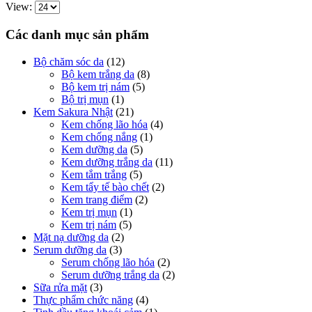
View:
Các danh mục sản phẩm
Bộ chăm sóc da
(12)
Bộ kem trắng da
(8)
Bộ kem trị nám
(5)
Bộ trị mụn
(1)
Kem Sakura Nhật
(21)
Kem chống lão hóa
(4)
Kem chống nắng
(1)
Kem dưỡng da
(5)
Kem dưỡng trắng da
(11)
Kem tắm trắng
(5)
Kem tẩy tế bào chết
(2)
Kem trang điểm
(2)
Kem trị mụn
(1)
Kem trị nám
(5)
Mặt nạ dưỡng da
(2)
Serum dưỡng da
(3)
Serum chống lão hóa
(2)
Serum dưỡng trắng da
(2)
Sữa rửa mặt
(3)
Thực phẩm chức năng
(4)