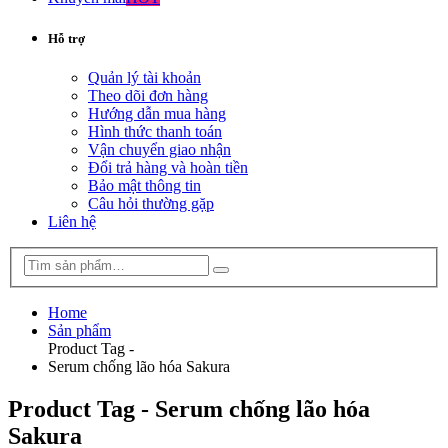
Hỗ trợ
Quản lý tài khoản
Theo dõi đơn hàng
Hướng dẫn mua hàng
Hình thức thanh toán
Vận chuyển giao nhận
Đổi trả hàng và hoàn tiền
Bảo mật thông tin
Câu hỏi thường gặp
Liên hệ
Home
Sản phẩm
Product Tag -
Serum chống lão hóa Sakura
Product Tag - Serum chống lão hóa
Sakura