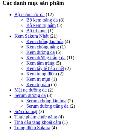
Các danh mục sản phẩm
Bộ chăm sóc da
(12)
Bộ kem trắng da
(8)
Bộ kem trị nám
(5)
Bộ trị mụn
(1)
Kem Sakura Nhật
(21)
Kem chống lão hóa
(4)
Kem chống nắng
(1)
Kem dưỡng da
(5)
Kem dưỡng trắng da
(11)
Kem tắm trắng
(5)
Kem tẩy tế bào chết
(2)
Kem trang điểm
(2)
Kem trị mụn
(1)
Kem trị nám
(5)
Mặt nạ dưỡng da
(2)
Serum dưỡng da
(3)
Serum chống lão hóa
(2)
Serum dưỡng trắng da
(2)
Sữa rửa mặt
(3)
Thực phẩm chức năng
(4)
Tinh dầu tăng khoái cảm
(1)
Trang điểm Sakura
(4)