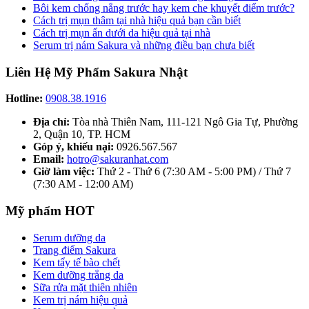
Bôi kem chống nắng trước hay kem che khuyết điểm trước?
Cách trị mụn thâm tại nhà hiệu quả bạn cần biết
Cách trị mụn ẩn dưới da hiệu quả tại nhà
Serum trị nám Sakura và những điều bạn chưa biết
Liên Hệ Mỹ Phẩm Sakura Nhật
Hotline:
0908.38.1916
Địa chỉ:
Tòa nhà Thiên Nam, 111-121 Ngô Gia Tự, Phường
2, Quận 10, TP. HCM
Góp ý, khiếu nại:
0926.567.567
Email:
hotro@sakuranhat.com
Giờ làm việc:
Thứ 2 - Thứ 6 (7:30 AM - 5:00 PM) / Thứ 7
(7:30 AM - 12:00 AM)
Mỹ phẩm HOT
Serum dưỡng da
Trang điểm Sakura
Kem tẩy tế bào chết
Kem dưỡng trắng da
Sữa rửa mặt thiên nhiên
Kem trị nám hiệu quả