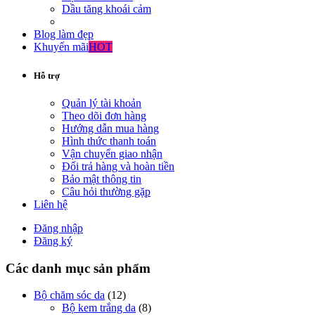
Dầu tăng khoái cảm
Blog làm đẹp
Khuyến mãi
HOT
Hỗ trợ
Quản lý tài khoản
Theo dõi đơn hàng
Hướng dẫn mua hàng
Hình thức thanh toán
Vận chuyển giao nhận
Đổi trả hàng và hoàn tiền
Bảo mật thông tin
Câu hỏi thường gặp
Liên hệ
Đăng nhập
Đăng ký
Các danh mục sản phẩm
Bộ chăm sóc da
(12)
Bộ kem trắng da
(8)