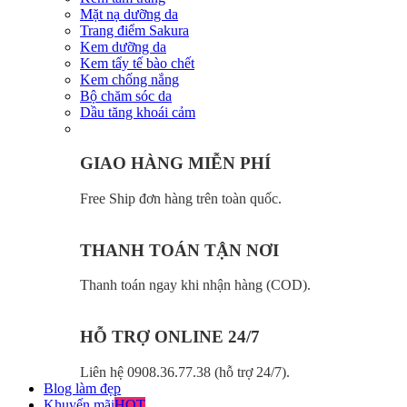
Mặt nạ dưỡng da
Trang điểm Sakura
Kem dưỡng da
Kem tẩy tế bào chết
Kem chống nắng
Bộ chăm sóc da
Dầu tăng khoái cảm
GIAO HÀNG MIỄN PHÍ
Free Ship đơn hàng trên toàn quốc.
THANH TOÁN TẬN NƠI
Thanh toán ngay khi nhận hàng (COD).
HỖ TRỢ ONLINE 24/7
Liên hệ 0908.36.77.38 (hỗ trợ 24/7).
Blog làm đẹp
Khuyến mãi
HOT