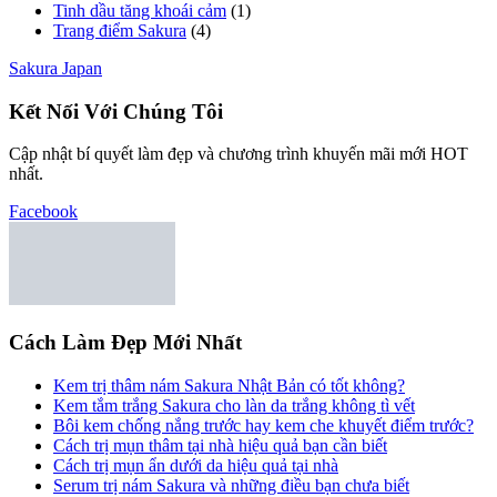
Tinh dầu tăng khoái cảm
(1)
Trang điểm Sakura
(4)
Sakura Japan
Kết Nối Với Chúng Tôi
Cập nhật bí quyết làm đẹp và chương trình khuyến mãi mới HOT
nhất.
Facebook
Cách Làm Đẹp Mới Nhất
Kem trị thâm nám Sakura Nhật Bản có tốt không?
Kem tắm trắng Sakura cho làn da trắng không tì vết
Bôi kem chống nắng trước hay kem che khuyết điểm trước?
Cách trị mụn thâm tại nhà hiệu quả bạn cần biết
Cách trị mụn ẩn dưới da hiệu quả tại nhà
Serum trị nám Sakura và những điều bạn chưa biết