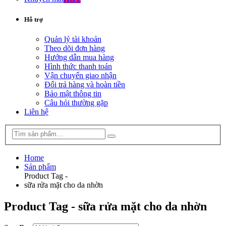
Hỗ trợ
Quản lý tài khoản
Theo dõi đơn hàng
Hướng dẫn mua hàng
Hình thức thanh toán
Vận chuyển giao nhận
Đổi trả hàng và hoàn tiền
Bảo mật thông tin
Câu hỏi thường gặp
Liên hệ
Home
Sản phẩm
Product Tag -
sữa rửa mặt cho da nhờn
Product Tag - sữa rửa mặt cho da nhờn