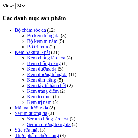
View:
Các danh mục sản phẩm
Bộ chăm sóc da
(12)
Bộ kem trắng da
(8)
Bộ kem trị nám
(5)
Bộ trị mụn
(1)
Kem Sakura Nhật
(21)
Kem chống lão hóa
(4)
Kem chống nắng
(1)
Kem dưỡng da
(5)
Kem dưỡng trắng da
(11)
Kem tắm trắng
(5)
Kem tẩy tế bào chết
(2)
Kem trang điểm
(2)
Kem trị mụn
(1)
Kem trị nám
(5)
Mặt nạ dưỡng da
(2)
Serum dưỡng da
(3)
Serum chống lão hóa
(2)
Serum dưỡng trắng da
(2)
Sữa rửa mặt
(3)
Thực phẩm chức năng
(4)