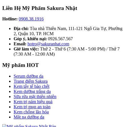
Liên Hệ Mỹ Phẩm Sakura Nhật
Hotline:
0908.38.1916
Địa chỉ:
Tòa nhà Thiên Nam, 111-121 Ngô Gia Tự, Phường
2, Quận 10, TP. HCM
Góp ý, khiếu nại:
0926.567.567
Email:
hotro@sakuranhat.com
Giờ làm việc:
Thứ 2 - Thứ 6 (7:30 AM - 5:00 PM) / Thứ 7
(7:30 AM - 12:00 AM)
Mỹ phẩm HOT
Serum dưỡng da
Trang điểm Sakura
Kem tẩy tế bào chết
Kem dưỡng trắng da
Sữa rửa mặt thiên nhiên
Kem trị nám hiệu quả
Kem trị mụn an toàn
Kem chống lão hóa
Mặt nạ dưỡng da