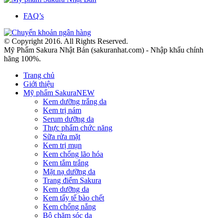
FAQ’s
© Copyright 2016. All Rights Reserved.
Mỹ Phẩm Sakura Nhật Bản (sakuranhat.com) - Nhập khẩu chính
hãng 100%.
Trang chủ
Giới thiệu
Mỹ phẩm Sakura
NEW
Kem dưỡng trắng da
Kem trị nám
Serum dưỡng da
Thực phẩm chức năng
Sữa rửa mặt
Kem trị mụn
Kem chống lão hóa
Kem tắm trắng
Mặt nạ dưỡng da
Trang điểm Sakura
Kem dưỡng da
Kem tẩy tế bào chết
Kem chống nắng
Bộ chăm sóc da