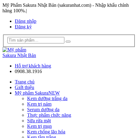
Mỹ Phẩm Sakura Nhật Bản (sakuranhat.com) - Nhập khẩu chính
hãng 100%.
|
Đăng nhập
Đăng ký
Hỗ trợ khách hàng
0908.38.1916
Trang chủ
Giới thiệu
Mỹ phẩm Sakura
NEW
Kem dưỡng trắng da
Kem trị nám
Serum dưỡng da
Thực phẩm chức năng
Sữa rửa mặt
Kem trị mụn
Kem chống lão hóa
Kem tắm trắng