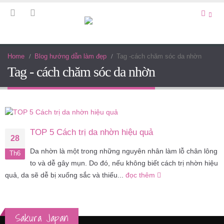
Home
Blog hướng dẫn làm đẹp
Tag -
cách chăm sóc da nhờn
Tag - cách chăm sóc da nhờn
TOP 5 Cách trị da nhờn hiệu quả
28
Da nhờn là một trong những nguyên nhân làm lỗ chân lông
Th6
to và dễ gây mụn. Do đó, nếu không biết cách trị nhờn hiệu
quả, da sẽ dễ bị xuống sắc và thiếu...
đọc thêm
Sakura Japan