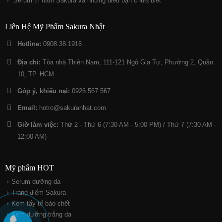
Serum trị nám Sakura và những điều bạn chưa biết
Liên Hệ Mỹ Phẩm Sakura Nhật
Hotline:
0908.38.1916
Địa chỉ:
Tòa nhà Thiên Nam, 111-121 Ngô Gia Tự, Phường 2, Quận
10, TP. HCM
Góp ý, khiếu nại:
0926.567.567
Email:
hotro@sakuranhat.com
Giờ làm việc:
Thứ 2 - Thứ 6 (7:30 AM - 5:00 PM) / Thứ 7 (7:30 AM -
12:00 AM)
Mỹ phẩm HOT
Serum dưỡng da
Trang điểm Sakura
Kem tẩy tế bào chết
Kem dưỡng trắng da