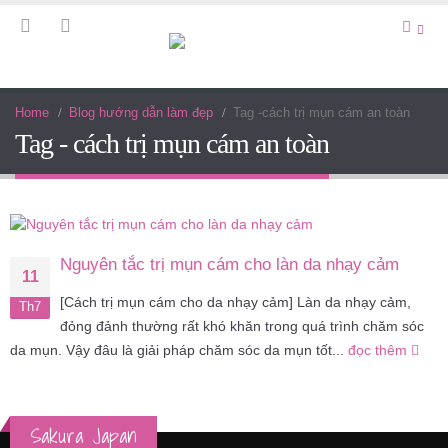
Home
Blog hướng dẫn làm đẹp
Tag -
cách trị mụn cám an toàn
Tag - cách trị mụn cám an toàn
Nguyên tắc trị mụn cám cho làn da nhạy cảm
11
[Cách trị mụn cám cho da nhạy cảm] Làn da nhạy cảm,
Th7
đỏng đảnh thường rất khó khăn trong quá trình chăm sóc
da mụn. Vậy đâu là giải pháp chăm sóc da mụn tốt...
đọc thêm
Sakura Japan