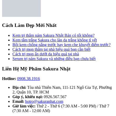
Cách Làm Đẹp Mới Nhất
Kem trị thâm nám Sakura Nhật Bản có tốt không?
Kem tắm trắng Sakura cho làn da trắng không tì vết
Bôi kem chống nắng trước hay kem che khuyết điểm trước?
Cách trị mụn thâm tại nhà hiệu quả bạn cần biết
Cách trị mụn ẩn dưới da hiệu quả tại nhà
Serum trị nám Sakura và những điều bạn chưa biết
Liên Hệ Mỹ Phẩm Sakura Nhật
Hotline:
0908.38.1916
Địa chỉ:
Tòa nhà Thiên Nam, 111-121 Ngô Gia Tự, Phường
2, Quận 10, TP. HCM
Góp ý, khiếu nại:
0926.567.567
Email:
hotro@sakuranhat.com
Giờ làm việc:
Thứ 2 - Thứ 6 (7:30 AM - 5:00 PM) / Thứ 7
(7:30 AM - 12:00 AM)