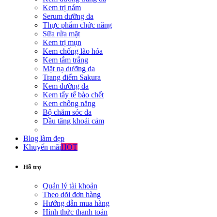
Kem trị nám
Serum dưỡng da
Thực phẩm chức năng
Sữa rửa mặt
Kem trị mụn
Kem chống lão hóa
Kem tắm trắng
Mặt nạ dưỡng da
Trang điểm Sakura
Kem dưỡng da
Kem tẩy tế bào chết
Kem chống nắng
Bộ chăm sóc da
Dầu tăng khoái cảm
Blog làm đẹp
Khuyến mãi
HOT
Hỗ trợ
Quản lý tài khoản
Theo dõi đơn hàng
Hướng dẫn mua hàng
Hình thức thanh toán