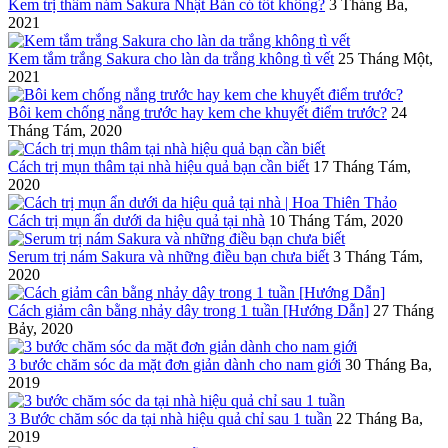
Kem trị thâm nám Sakura Nhật Bản có tốt không?
3 Tháng Ba,
2021
Kem tắm trắng Sakura cho làn da trắng không tì vết
25 Tháng Một,
2021
Bôi kem chống nắng trước hay kem che khuyết điểm trước?
24
Tháng Tám, 2020
Cách trị mụn thâm tại nhà hiệu quả bạn cần biết
17 Tháng Tám,
2020
Cách trị mụn ẩn dưới da hiệu quả tại nhà
10 Tháng Tám, 2020
Serum trị nám Sakura và những điều bạn chưa biết
3 Tháng Tám,
2020
Cách giảm cân bằng nhảy dây trong 1 tuần [Hướng Dẫn]
27 Tháng
Bảy, 2020
3 bước chăm sóc da mặt đơn giản dành cho nam giới
30 Tháng Ba,
2019
3 Bước chăm sóc da tại nhà hiệu quả chỉ sau 1 tuần
22 Tháng Ba,
2019