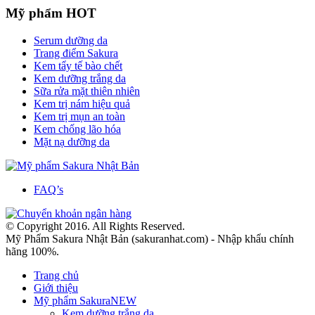
Mỹ phẩm HOT
Serum dưỡng da
Trang điểm Sakura
Kem tẩy tế bào chết
Kem dưỡng trắng da
Sữa rửa mặt thiên nhiên
Kem trị nám hiệu quả
Kem trị mụn an toàn
Kem chống lão hóa
Mặt nạ dưỡng da
FAQ’s
© Copyright 2016. All Rights Reserved.
Mỹ Phẩm Sakura Nhật Bản (sakuranhat.com) - Nhập khẩu chính
hãng 100%.
Trang chủ
Giới thiệu
Mỹ phẩm Sakura
NEW
Kem dưỡng trắng da