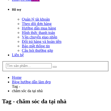
Hỗ trợ
Quản lý tài khoản
Theo dõi đơn hàng
Hướng dẫn mua hàng
Hình thức thanh toán
Vận chuyển giao nhận
Đổi trả hàng và hoàn tiền
Bảo mật thông tin
Câu hỏi thường gặp
Liên hệ
Home
Blog hướng dẫn làm đẹp
Tag -
chăm sóc da tại nhà
Tag - chăm sóc da tại nhà