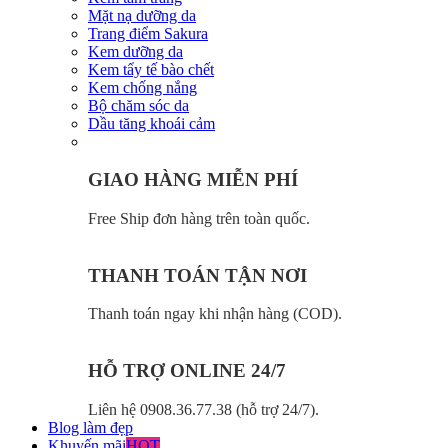
Mặt nạ dưỡng da
Trang điểm Sakura
Kem dưỡng da
Kem tẩy tế bào chết
Kem chống nắng
Bộ chăm sóc da
Dầu tăng khoái cảm
GIAO HÀNG MIỄN PHÍ
Free Ship đơn hàng trên toàn quốc.
THANH TOÁN TẬN NƠI
Thanh toán ngay khi nhận hàng (COD).
HỖ TRỢ ONLINE 24/7
Liên hệ 0908.36.77.38 (hỗ trợ 24/7).
Blog làm đẹp
Khuyến mãi
HOT