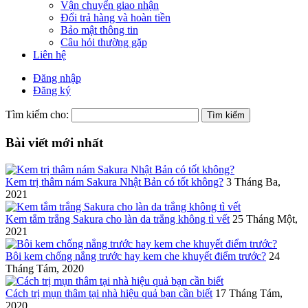
Vận chuyển giao nhận
Đổi trả hàng và hoàn tiền
Bảo mật thông tin
Câu hỏi thường gặp
Liên hệ
Đăng nhập
Đăng ký
Tìm kiếm cho:
Bài viết mới nhất
Kem trị thâm nám Sakura Nhật Bản có tốt không?
3 Tháng Ba,
2021
Kem tắm trắng Sakura cho làn da trắng không tì vết
25 Tháng Một,
2021
Bôi kem chống nắng trước hay kem che khuyết điểm trước?
24
Tháng Tám, 2020
Cách trị mụn thâm tại nhà hiệu quả bạn cần biết
17 Tháng Tám,
2020