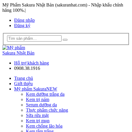
Mỹ Phẩm Sakura Nhật Bản (sakuranhat.com) - Nhập khẩu chính
hãng 100%.
|
Đăng nhập
Đăng ký
Hỗ trợ khách hàng
0908.38.1916
Trang chủ
Giới thiệu
Mỹ phẩm Sakura
NEW
Kem dưỡng trắng da
Kem trị nám
Serum dưỡng da
Thực phẩm chức năng
Sữa rửa mặt
Kem trị mụn
Kem chống lão hóa
Kem tắm trắng