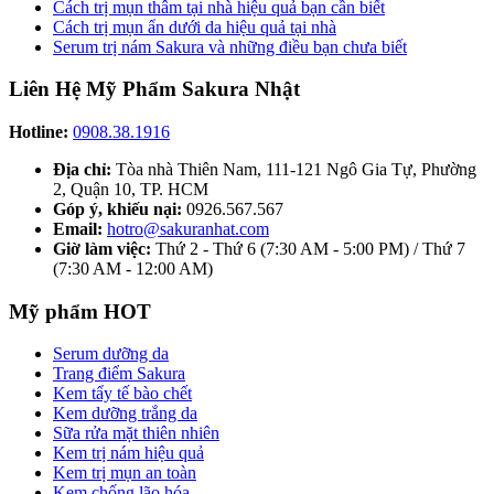
Cách trị mụn thâm tại nhà hiệu quả bạn cần biết
Cách trị mụn ẩn dưới da hiệu quả tại nhà
Serum trị nám Sakura và những điều bạn chưa biết
Liên Hệ Mỹ Phẩm Sakura Nhật
Hotline:
0908.38.1916
Địa chỉ:
Tòa nhà Thiên Nam, 111-121 Ngô Gia Tự, Phường
2, Quận 10, TP. HCM
Góp ý, khiếu nại:
0926.567.567
Email:
hotro@sakuranhat.com
Giờ làm việc:
Thứ 2 - Thứ 6 (7:30 AM - 5:00 PM) / Thứ 7
(7:30 AM - 12:00 AM)
Mỹ phẩm HOT
Serum dưỡng da
Trang điểm Sakura
Kem tẩy tế bào chết
Kem dưỡng trắng da
Sữa rửa mặt thiên nhiên
Kem trị nám hiệu quả
Kem trị mụn an toàn
Kem chống lão hóa