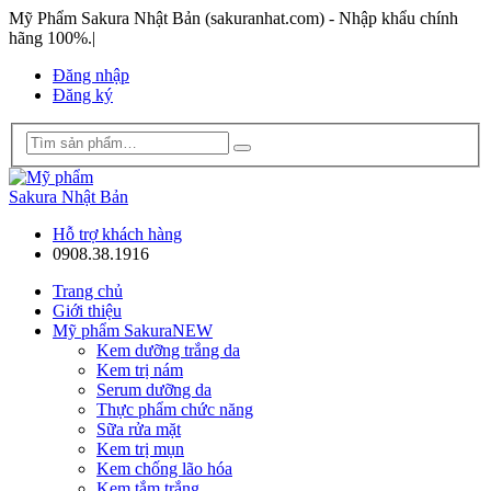
Mỹ Phẩm Sakura Nhật Bản (sakuranhat.com) - Nhập khẩu chính
hãng 100%.
|
Đăng nhập
Đăng ký
Hỗ trợ khách hàng
0908.38.1916
Trang chủ
Giới thiệu
Mỹ phẩm Sakura
NEW
Kem dưỡng trắng da
Kem trị nám
Serum dưỡng da
Thực phẩm chức năng
Sữa rửa mặt
Kem trị mụn
Kem chống lão hóa
Kem tắm trắng