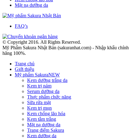
Mặt nạ dưỡng da
FAQ’s
© Copyright 2016. All Rights Reserved.
Mỹ Phẩm Sakura Nhật Bản (sakuranhat.com) - Nhập khẩu chính
hãng 100%.
Trang chủ
Giới thiệu
Mỹ phẩm Sakura
NEW
Kem dưỡng trắng da
Kem trị nám
Serum dưỡng da
Thực phẩm chức năng
Sữa rửa mặt
Kem trị mụn
Kem chống lão hóa
Kem tắm trắng
Mặt nạ dưỡng da
Trang điểm Sakura
Kem dưỡng da