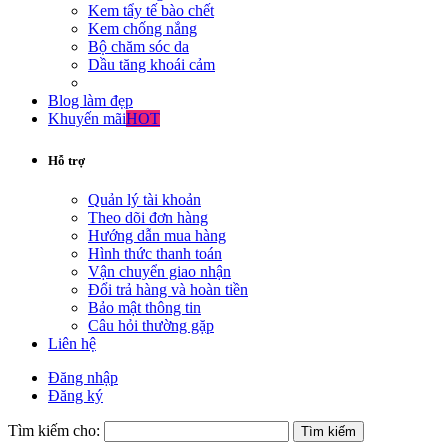
Kem tẩy tế bào chết
Kem chống nắng
Bộ chăm sóc da
Dầu tăng khoái cảm
Blog làm đẹp
Khuyến mãi
HOT
Hỗ trợ
Quản lý tài khoản
Theo dõi đơn hàng
Hướng dẫn mua hàng
Hình thức thanh toán
Vận chuyển giao nhận
Đổi trả hàng và hoàn tiền
Bảo mật thông tin
Câu hỏi thường gặp
Liên hệ
Đăng nhập
Đăng ký
Tìm kiếm cho: