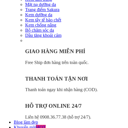
Mặt nạ dưỡng da
Trang điểm Sakura
Kem dưỡng da
Kem tẩy tế bào chết
Kem chống nắng
Bộ chăm sóc da
Dầu tăng khoái cảm
GIAO HÀNG MIỄN PHÍ
Free Ship đơn hàng trên toàn quốc.
THANH TOÁN TẬN NƠI
Thanh toán ngay khi nhận hàng (COD).
HỖ TRỢ ONLINE 24/7
Liên hệ 0908.36.77.38 (hỗ trợ 24/7).
Blog làm đẹp
Khuyến mãi
HOT