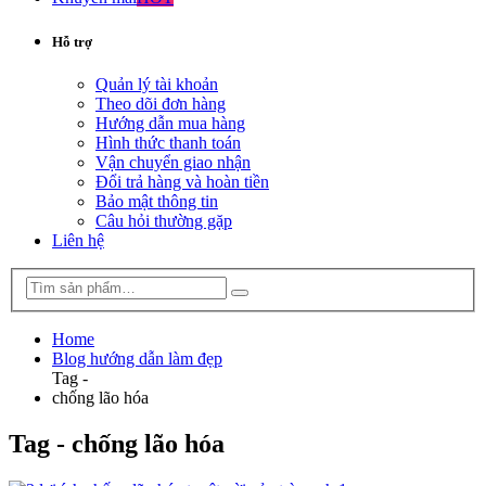
Hỗ trợ
Quản lý tài khoản
Theo dõi đơn hàng
Hướng dẫn mua hàng
Hình thức thanh toán
Vận chuyển giao nhận
Đổi trả hàng và hoàn tiền
Bảo mật thông tin
Câu hỏi thường gặp
Liên hệ
Home
Blog hướng dẫn làm đẹp
Tag -
chống lão hóa
Tag - chống lão hóa