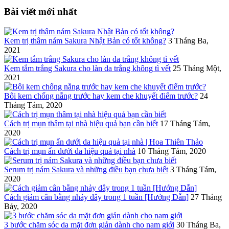
Bài viết mới nhất
Kem trị thâm nám Sakura Nhật Bản có tốt không?
3 Tháng Ba,
2021
Kem tắm trắng Sakura cho làn da trắng không tì vết
25 Tháng Một,
2021
Bôi kem chống nắng trước hay kem che khuyết điểm trước?
24
Tháng Tám, 2020
Cách trị mụn thâm tại nhà hiệu quả bạn cần biết
17 Tháng Tám,
2020
Cách trị mụn ẩn dưới da hiệu quả tại nhà
10 Tháng Tám, 2020
Serum trị nám Sakura và những điều bạn chưa biết
3 Tháng Tám,
2020
Cách giảm cân bằng nhảy dây trong 1 tuần [Hướng Dẫn]
27 Tháng
Bảy, 2020
3 bước chăm sóc da mặt đơn giản dành cho nam giới
30 Tháng Ba,