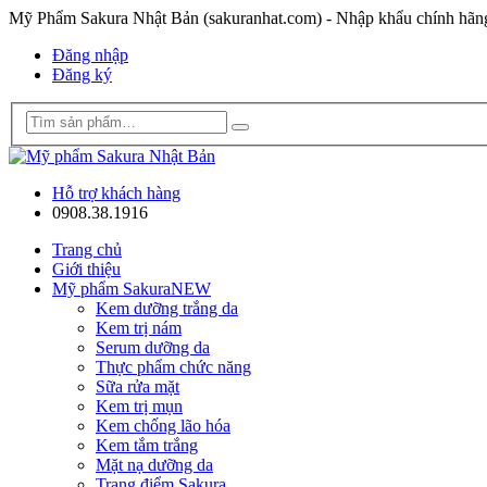
Mỹ Phẩm Sakura Nhật Bản (sakuranhat.com) - Nhập khẩu chính hã
Đăng nhập
Đăng ký
Hỗ trợ khách hàng
0908.38.1916
Trang chủ
Giới thiệu
Mỹ phẩm Sakura
NEW
Kem dưỡng trắng da
Kem trị nám
Serum dưỡng da
Thực phẩm chức năng
Sữa rửa mặt
Kem trị mụn
Kem chống lão hóa
Kem tắm trắng
Mặt nạ dưỡng da
Trang điểm Sakura