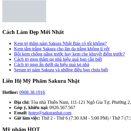
Cách Làm Đẹp Mới Nhất
Kem trị thâm nám Sakura Nhật Bản có tốt không?
Kem tắm trắng Sakura cho làn da trắng không tì vết
Bôi kem chống nắng trước hay kem che khuyết điểm trước?
Cách trị mụn thâm tại nhà hiệu quả bạn cần biết
Cách trị mụn ẩn dưới da hiệu quả tại nhà
Serum trị nám Sakura và những điều bạn chưa biết
Liên Hệ Mỹ Phẩm Sakura Nhật
Hotline:
0908.38.1916
Địa chỉ:
Tòa nhà Thiên Nam, 111-121 Ngô Gia Tự, Phường 2
Góp ý, khiếu nại:
0926.567.567
Email:
hotro@sakuranhat.com
Giờ làm việc:
Thứ 2 - Thứ 6 (7:30 AM - 5:00 PM) / Thứ 7 (7
Mỹ phẩm HOT