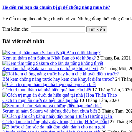
Hè đến rồi bạn đã chuẩn bị gì để chống nắng mùa hè?
Hè đến mang theo những chuyến vi vu. Nhưng đồng thời cũng đem lại c
Tìm kiếm cho:
Bài viết mới nhất
Kem trị thâm nám Sakura Nhật Bản có tốt không?
3 Tháng Ba, 2021
Kem tắm trắng Sakura cho làn da trắng không tì vết
25 Tháng Một, 2
Bôi kem chống nắng trước hay kem che khuyết điểm trước?
24 Thán
Cách trị mụn thâm tại nhà hiệu quả bạn cần biết
17 Tháng Tám, 2020
Cách trị mụn ẩn dưới da hiệu quả tại nhà
10 Tháng Tám, 2020
Serum trị nám Sakura và những điều bạn chưa biết
3 Tháng Tám, 20
Cách giảm cân bằng nhảy dây trong 1 tuần [Hướng Dẫn]
27 Tháng B