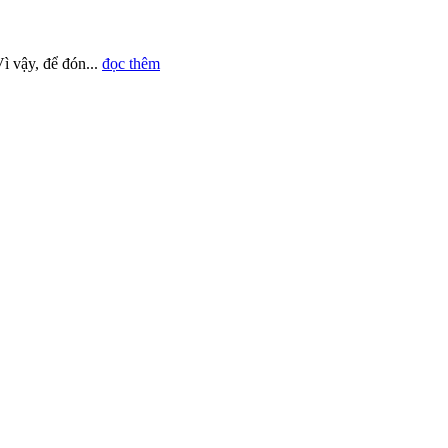
ì vậy, để đón...
đọc thêm