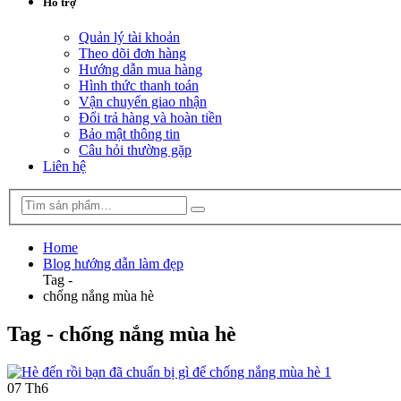
Hỗ trợ
Quản lý tài khoản
Theo dõi đơn hàng
Hướng dẫn mua hàng
Hình thức thanh toán
Vận chuyển giao nhận
Đổi trả hàng và hoàn tiền
Bảo mật thông tin
Câu hỏi thường gặp
Liên hệ
Home
Blog hướng dẫn làm đẹp
Tag -
chống nắng mùa hè
Tag - chống nắng mùa hè
07
Th6