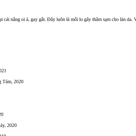
ái nắng oi ả, gay gắt. Đây luôn là mối lo gây thâm sạm cho làn da. V
021
g Tám, 2020
20
ảy, 2020