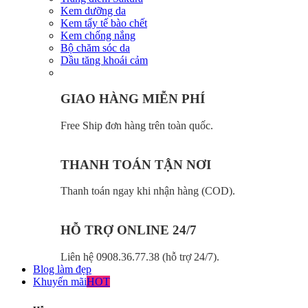
Kem dưỡng da
Kem tẩy tế bào chết
Kem chống nắng
Bộ chăm sóc da
Dầu tăng khoái cảm
GIAO HÀNG MIỄN PHÍ
Free Ship đơn hàng trên toàn quốc.
THANH TOÁN TẬN NƠI
Thanh toán ngay khi nhận hàng (COD).
HỖ TRỢ ONLINE 24/7
Liên hệ 0908.36.77.38 (hỗ trợ 24/7).
Blog làm đẹp
Khuyến mãi
HOT