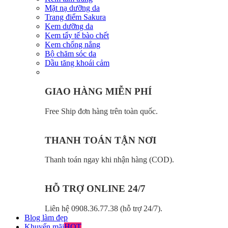
Mặt nạ dưỡng da
Trang điểm Sakura
Kem dưỡng da
Kem tẩy tế bào chết
Kem chống nắng
Bộ chăm sóc da
Dầu tăng khoái cảm
GIAO HÀNG MIỄN PHÍ
Free Ship đơn hàng trên toàn quốc.
THANH TOÁN TẬN NƠI
Thanh toán ngay khi nhận hàng (COD).
HỖ TRỢ ONLINE 24/7
Liên hệ 0908.36.77.38 (hỗ trợ 24/7).
Blog làm đẹp
Khuyến mãi
HOT