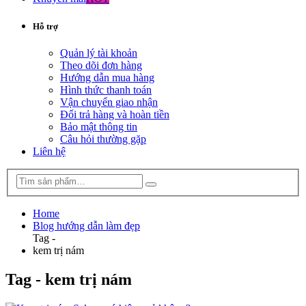
Hỗ trợ
Quản lý tài khoản
Theo dõi đơn hàng
Hướng dẫn mua hàng
Hình thức thanh toán
Vận chuyển giao nhận
Đổi trả hàng và hoàn tiền
Bảo mật thông tin
Câu hỏi thường gặp
Liên hệ
Home
Blog hướng dẫn làm đẹp
Tag -
kem trị nám
Tag - kem trị nám