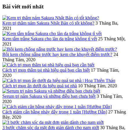
Bài viết mới nhất
Kem trị thâm nám Sakura Nhật Bản có tốt không?
3 Tháng Ba,
2021
Kem tắm trắng Sakura cho làn da trắng không tì vết
25 Tháng Một,
2021
Bôi kem chống nắng trước hay kem che khuyết điểm trước?
24
Tháng Tám, 2020
Cách trị mụn thâm tại nhà hiệu quả bạn cần biết
17 Tháng Tám,
2020
Cách trị mụn ẩn dưới da hiệu quả tại nhà
10 Tháng Tám, 2020
Serum trị nám Sakura và những điều bạn chưa biết
3 Tháng Tám,
2020
Cách giảm cân bằng nhảy dây trong 1 tuần [Hướng Dẫn]
27 Tháng
Bảy, 2020
3 bước chăm sóc da mặt đơn giản dành cho nam giới
30 Tháng Ba,