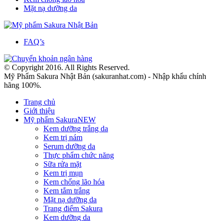
Mặt nạ dưỡng da
FAQ’s
© Copyright 2016. All Rights Reserved.
Mỹ Phẩm Sakura Nhật Bản (sakuranhat.com) - Nhập khẩu chính
hãng 100%.
Trang chủ
Giới thiệu
Mỹ phẩm Sakura
NEW
Kem dưỡng trắng da
Kem trị nám
Serum dưỡng da
Thực phẩm chức năng
Sữa rửa mặt
Kem trị mụn
Kem chống lão hóa
Kem tắm trắng
Mặt nạ dưỡng da
Trang điểm Sakura
Kem dưỡng da