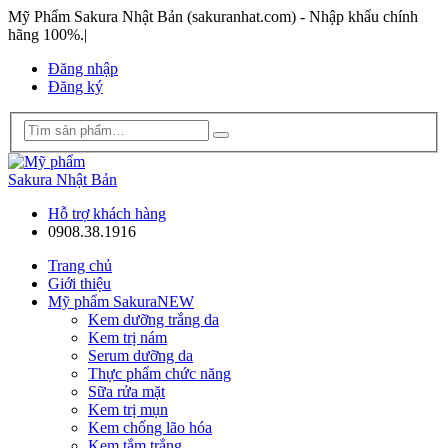
Mỹ Phẩm Sakura Nhật Bản (sakuranhat.com) - Nhập khẩu chính
hãng 100%.
|
Đăng nhập
Đăng ký
Hỗ trợ khách hàng
0908.38.1916
Trang chủ
Giới thiệu
Mỹ phẩm Sakura
NEW
Kem dưỡng trắng da
Kem trị nám
Serum dưỡng da
Thực phẩm chức năng
Sữa rửa mặt
Kem trị mụn
Kem chống lão hóa
Kem tắm trắng