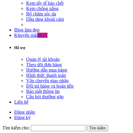
Kem tẩy tế bào chết
Kem chống nắng
Bộ chăm sóc da
Dầu tăng khoái cảm
Blog làm đẹp
Khuyến mãi
HOT
Hỗ trợ
Quản lý tài khoản
Theo dõi đơn hàng
Hướng dẫn mua hàng
Hình thức thanh toán
Vận chuyển giao nhận
Đổi trả hàng và hoàn tiền
Bảo mật thông tin
Câu hỏi thường gặp
Liên hệ
Đăng nhập
Đăng ký
Tìm kiếm cho: