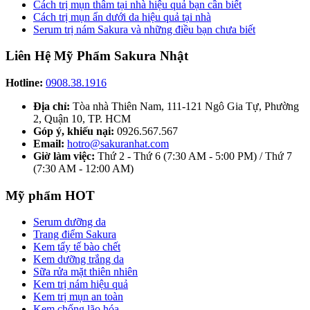
Cách trị mụn thâm tại nhà hiệu quả bạn cần biết
Cách trị mụn ẩn dưới da hiệu quả tại nhà
Serum trị nám Sakura và những điều bạn chưa biết
Liên Hệ Mỹ Phẩm Sakura Nhật
Hotline:
0908.38.1916
Địa chỉ:
Tòa nhà Thiên Nam, 111-121 Ngô Gia Tự, Phường
2, Quận 10, TP. HCM
Góp ý, khiếu nại:
0926.567.567
Email:
hotro@sakuranhat.com
Giờ làm việc:
Thứ 2 - Thứ 6 (7:30 AM - 5:00 PM) / Thứ 7
(7:30 AM - 12:00 AM)
Mỹ phẩm HOT
Serum dưỡng da
Trang điểm Sakura
Kem tẩy tế bào chết
Kem dưỡng trắng da
Sữa rửa mặt thiên nhiên
Kem trị nám hiệu quả
Kem trị mụn an toàn
Kem chống lão hóa