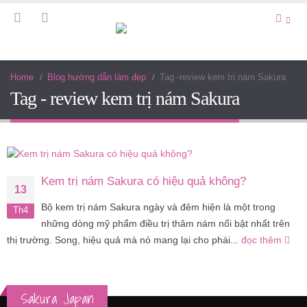
Home
Blog hướng dẫn làm đẹp
Tag -
review kem trị nám Sakura
Tag - review kem trị nám Sakura
Kem trị nám Sakura có hiệu quả không?
13
Bộ kem trị nám Sakura ngày và đêm hiện là một trong
Th4
những dòng mỹ phẩm điều trị thâm nám nổi bật nhất trên
thị trường. Song, hiệu quả mà nó mang lại cho phái...
đọc thêm
Sakura Japan