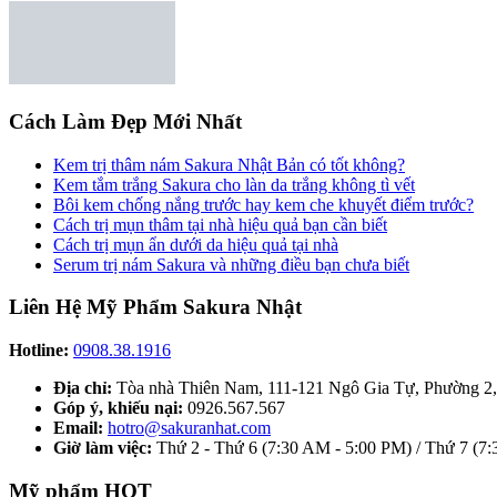
Cách Làm Đẹp Mới Nhất
Kem trị thâm nám Sakura Nhật Bản có tốt không?
Kem tắm trắng Sakura cho làn da trắng không tì vết
Bôi kem chống nắng trước hay kem che khuyết điểm trước?
Cách trị mụn thâm tại nhà hiệu quả bạn cần biết
Cách trị mụn ẩn dưới da hiệu quả tại nhà
Serum trị nám Sakura và những điều bạn chưa biết
Liên Hệ Mỹ Phẩm Sakura Nhật
Hotline:
0908.38.1916
Địa chỉ:
Tòa nhà Thiên Nam, 111-121 Ngô Gia Tự, Phường 2
Góp ý, khiếu nại:
0926.567.567
Email:
hotro@sakuranhat.com
Giờ làm việc:
Thứ 2 - Thứ 6 (7:30 AM - 5:00 PM) / Thứ 7 (7
Mỹ phẩm HOT