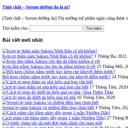
Tinh chất – Serum dưỡng da là gì?
[Tinh chất – Serum dưỡng da] Thị trường mỹ phẩm ngày càng được m
Tìm kiếm cho:
Bài viết mới nhất
Kem trị thâm nám Sakura Nhật Bản có tốt không?
3 Tháng Ba, 2021
Kem tắm trắng Sakura cho làn da trắng không tì vết
25 Tháng Một, 2
Bôi kem chống nắng trước hay kem che khuyết điểm trước?
24 Thán
Cách trị mụn thâm tại nhà hiệu quả bạn cần biết
17 Tháng Tám, 2020
Cách trị mụn ẩn dưới da hiệu quả tại nhà
10 Tháng Tám, 2020
Serum trị nám Sakura và những điều bạn chưa biết
3 Tháng Tám, 20
Cách giảm cân bằng nhảy dây trong 1 tuần [Hướng Dẫn]
27 Tháng B