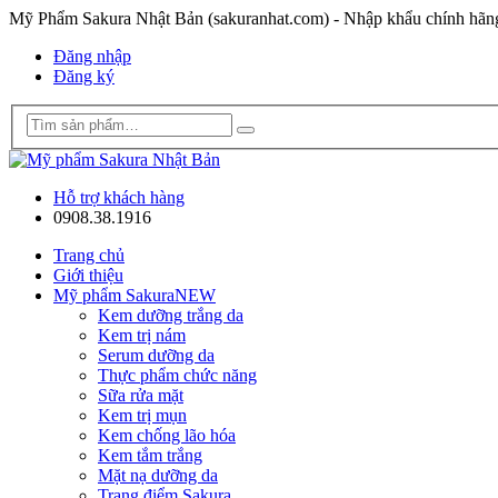
Mỹ Phẩm Sakura Nhật Bản (sakuranhat.com) - Nhập khẩu chính hã
Đăng nhập
Đăng ký
Hỗ trợ khách hàng
0908.38.1916
Trang chủ
Giới thiệu
Mỹ phẩm Sakura
NEW
Kem dưỡng trắng da
Kem trị nám
Serum dưỡng da
Thực phẩm chức năng
Sữa rửa mặt
Kem trị mụn
Kem chống lão hóa
Kem tắm trắng
Mặt nạ dưỡng da
Trang điểm Sakura