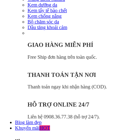
Kem dưỡng da
Kem tẩy tế bào chết
Kem chống nắng
Bộ chăm sóc da
Dầu tăng khoái cảm
GIAO HÀNG MIỄN PHÍ
Free Ship đơn hàng trên toàn quốc.
THANH TOÁN TẬN NƠI
Thanh toán ngay khi nhận hàng (COD).
HỖ TRỢ ONLINE 24/7
Liên hệ 0908.36.77.38 (hỗ trợ 24/7).
Blog làm đẹp
Khuyến mãi
HOT