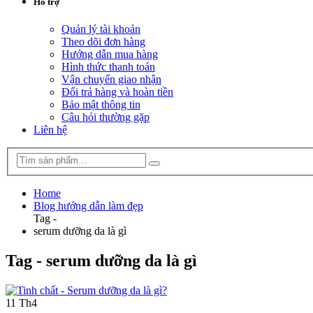
Hỗ trợ
Quản lý tài khoản
Theo dõi đơn hàng
Hướng dẫn mua hàng
Hình thức thanh toán
Vận chuyển giao nhận
Đổi trả hàng và hoàn tiền
Bảo mật thông tin
Câu hỏi thường gặp
Liên hệ
Home
Blog hướng dẫn làm đẹp
Tag -
serum dưỡng da là gì
Tag - serum dưỡng da là gì
11
Th4