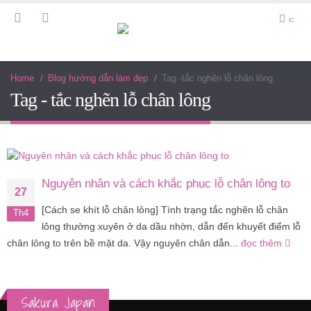
Home
Blog hướng dẫn làm đẹp
Tag -
tắc nghẽn lỗ chân lông
Tag - tắc nghẽn lỗ chân lông
Nguyên nhân và cách khắc phục lỗ chân lông to
27
[Cách se khít lỗ chân lông] Tình trạng tắc nghẽn lỗ chân
Th4
lông thường xuyên ở da dầu nhờn, dẫn đến khuyết điểm lỗ
chân lông to trên bề mặt da. Vậy nguyên chân dẫn...
đọc thêm
Sakura Japan