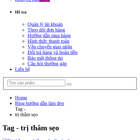
Hỗ trợ
Quản lý tài khoản
Theo dõi đơn hàng
Hướng dẫn mua hàng
Hình thức thanh toán
Vận chuyển giao nhận
Đổi trả hàng và hoàn tiền
Bảo mật thông tin
Câu hỏi thường gặp
Liên hệ
Home
Blog hướng dẫn làm đẹp
Tag -
trị thâm sẹo
Tag - trị thâm sẹo