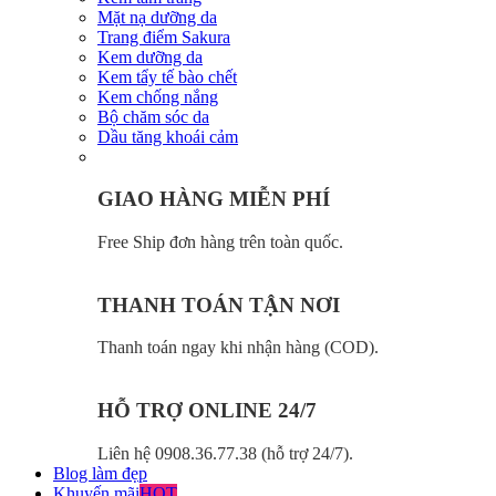
Mặt nạ dưỡng da
Trang điểm Sakura
Kem dưỡng da
Kem tẩy tế bào chết
Kem chống nắng
Bộ chăm sóc da
Dầu tăng khoái cảm
GIAO HÀNG MIỄN PHÍ
Free Ship đơn hàng trên toàn quốc.
THANH TOÁN TẬN NƠI
Thanh toán ngay khi nhận hàng (COD).
HỖ TRỢ ONLINE 24/7
Liên hệ 0908.36.77.38 (hỗ trợ 24/7).
Blog làm đẹp
Khuyến mãi
HOT