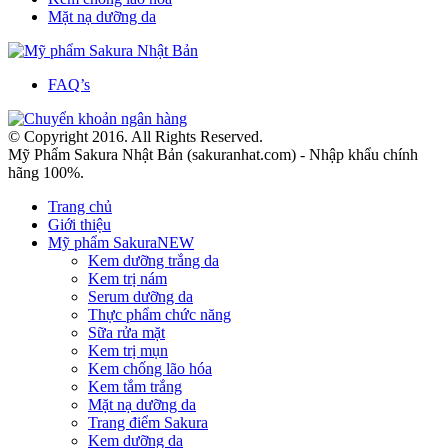
Mặt nạ dưỡng da
FAQ’s
© Copyright 2016. All Rights Reserved.
Mỹ Phẩm Sakura Nhật Bản (sakuranhat.com) - Nhập khẩu chính
hãng 100%.
Trang chủ
Giới thiệu
Mỹ phẩm Sakura
NEW
Kem dưỡng trắng da
Kem trị nám
Serum dưỡng da
Thực phẩm chức năng
Sữa rửa mặt
Kem trị mụn
Kem chống lão hóa
Kem tắm trắng
Mặt nạ dưỡng da
Trang điểm Sakura
Kem dưỡng da