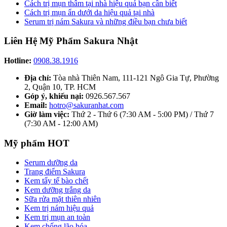
Cách trị mụn thâm tại nhà hiệu quả bạn cần biết
Cách trị mụn ẩn dưới da hiệu quả tại nhà
Serum trị nám Sakura và những điều bạn chưa biết
Liên Hệ Mỹ Phẩm Sakura Nhật
Hotline:
0908.38.1916
Địa chỉ:
Tòa nhà Thiên Nam, 111-121 Ngô Gia Tự, Phường
2, Quận 10, TP. HCM
Góp ý, khiếu nại:
0926.567.567
Email:
hotro@sakuranhat.com
Giờ làm việc:
Thứ 2 - Thứ 6 (7:30 AM - 5:00 PM) / Thứ 7
(7:30 AM - 12:00 AM)
Mỹ phẩm HOT
Serum dưỡng da
Trang điểm Sakura
Kem tẩy tế bào chết
Kem dưỡng trắng da
Sữa rửa mặt thiên nhiên
Kem trị nám hiệu quả
Kem trị mụn an toàn
Kem chống lão hóa