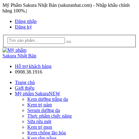
Mỹ Phẩm Sakura Nhật Bản (sakuranhat.com) - Nhập khẩu chính
hãng 100%.
|
Đăng nhập
Đăng ký
Hỗ trợ khách hàng
0908.38.1916
Trang chủ
Giới thiệu
Mỹ phẩm Sakura
NEW
Kem dưỡng trắng da
Kem trị nám
Serum dưỡng da
Thực phẩm chức năng
Sữa rửa mặt
Kem trị mụn
Kem chống lão hóa
Kem tắm trắng