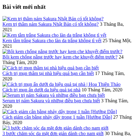
Bài viết mới nhất
Kem trị thâm nám Sakura Nhật Bản có tốt không?
3 Tháng Ba,
2021
Kem tắm trắng Sakura cho làn da trắng không tì vết
25 Tháng Một,
2021
Bôi kem chống nắng trước hay kem che khuyết điểm trước?
24
Tháng Tám, 2020
Cách trị mụn thâm tại nhà hiệu quả bạn cần biết
17 Tháng Tám,
2020
Cách trị mụn ẩn dưới da hiệu quả tại nhà
10 Tháng Tám, 2020
Serum trị nám Sakura và những điều bạn chưa biết
3 Tháng Tám,
2020
Cách giảm cân bằng nhảy dây trong 1 tuần [Hướng Dẫn]
27 Tháng
Bảy, 2020
3 bước chăm sóc da mặt đơn giản dành cho nam giới
30 Tháng Ba,