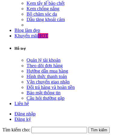
Kem tẩy tế bào chết
Kem chống nắng
Bộ chăm sóc da
Dầu tăng khoái cảm
Blog làm đẹp
Khuyến mãi
HOT
Hỗ trợ
Quản lý tài khoản
Theo dõi đơn hàng
Hướng dẫn mua hàng
Hình thức thanh toán
Vận chuyển giao nhận
Đổi trả hàng và hoàn tiền
Bảo mật thông tin
Câu hỏi thường gặp
Liên hệ
Đăng nhập
Đăng ký
Tìm kiếm cho: