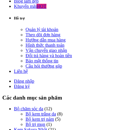
Blog làm đẹp
Khuyến mãi
HOT
Hỗ trợ
Quản lý tài khoản
Theo dõi đơn hàng
Hướng dẫn mua hàng
Hình thức thanh toán
Vận chuyển giao nhận
Đổi trả hàng và hoàn tiền
Bảo mật thông tin
Câu hỏi thường gặp
Liên hệ
Đăng nhập
Đăng ký
Các danh mục sản phẩm
Bộ chăm sóc da
(12)
Bộ kem trắng da
(8)
Bộ kem trị nám
(5)
Bộ trị mụn
(1)
Kem Sakura Nhật
(21)