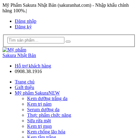
Mỹ Phẩm Sakura Nhật Bản (sakuranhat.com) - Nhập khẩu chính
hãng 100%.
|
Đăng nhập
Đăng ký
Hỗ trợ khách hàng
0908.38.1916
Trang chủ
Giới thiệu
Mỹ phẩm Sakura
NEW
Kem dưỡng trắng da
Kem trị nám
Serum dưỡng da
Thực phẩm chức năng
Sữa rửa mặt
Kem trị mụn
Kem chống lão hóa
Kem tắm trắng