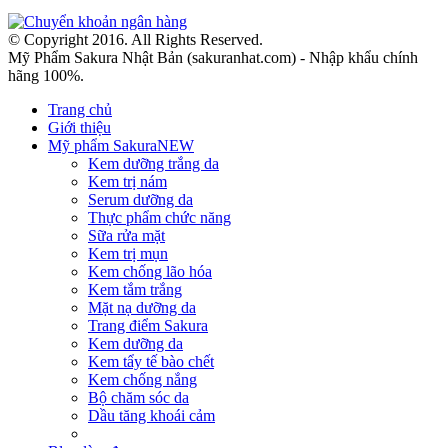
© Copyright 2016. All Rights Reserved.
Mỹ Phẩm Sakura Nhật Bản (sakuranhat.com) - Nhập khẩu chính
hãng 100%.
Trang chủ
Giới thiệu
Mỹ phẩm Sakura
NEW
Kem dưỡng trắng da
Kem trị nám
Serum dưỡng da
Thực phẩm chức năng
Sữa rửa mặt
Kem trị mụn
Kem chống lão hóa
Kem tắm trắng
Mặt nạ dưỡng da
Trang điểm Sakura
Kem dưỡng da
Kem tẩy tế bào chết
Kem chống nắng
Bộ chăm sóc da
Dầu tăng khoái cảm