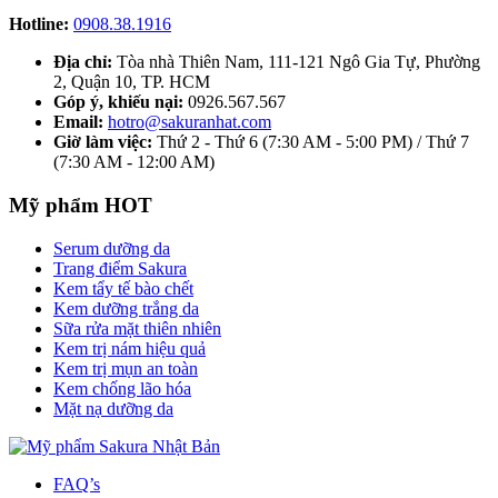
Hotline:
0908.38.1916
Địa chỉ:
Tòa nhà Thiên Nam, 111-121 Ngô Gia Tự, Phường
2, Quận 10, TP. HCM
Góp ý, khiếu nại:
0926.567.567
Email:
hotro@sakuranhat.com
Giờ làm việc:
Thứ 2 - Thứ 6 (7:30 AM - 5:00 PM) / Thứ 7
(7:30 AM - 12:00 AM)
Mỹ phẩm HOT
Serum dưỡng da
Trang điểm Sakura
Kem tẩy tế bào chết
Kem dưỡng trắng da
Sữa rửa mặt thiên nhiên
Kem trị nám hiệu quả
Kem trị mụn an toàn
Kem chống lão hóa
Mặt nạ dưỡng da
FAQ’s