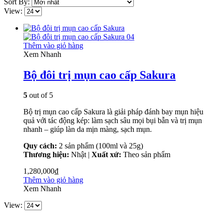
Sort By:
View:
Thêm vào giỏ hàng
Xem Nhanh
Bộ đôi trị mụn cao cấp Sakura
5
out of 5
Bộ trị mụn cao cấp Sakura là giải pháp đánh bay mụn hiệu
quả với tác động kép: làm sạch sâu mọi bụi bẫn và trị mụn
nhanh – giúp làn da mịn màng, sạch mụn.
Quy cách:
2 sản phẩm (100ml và 25g)
Thương hiệu:
Nhật |
Xuất xứ:
Theo sản phẩm
1,280,000
₫
Thêm vào giỏ hàng
Xem Nhanh
View: