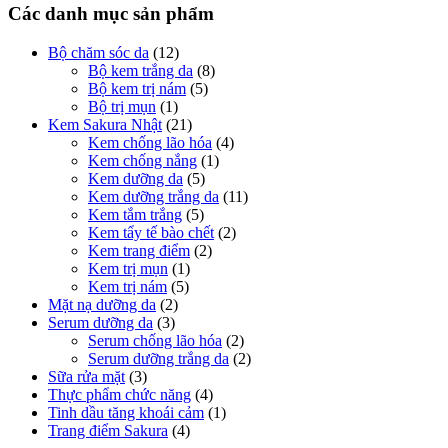
Các danh mục sản phẩm
Bộ chăm sóc da
(12)
Bộ kem trắng da
(8)
Bộ kem trị nám
(5)
Bộ trị mụn
(1)
Kem Sakura Nhật
(21)
Kem chống lão hóa
(4)
Kem chống nắng
(1)
Kem dưỡng da
(5)
Kem dưỡng trắng da
(11)
Kem tắm trắng
(5)
Kem tẩy tế bào chết
(2)
Kem trang điểm
(2)
Kem trị mụn
(1)
Kem trị nám
(5)
Mặt nạ dưỡng da
(2)
Serum dưỡng da
(3)
Serum chống lão hóa
(2)
Serum dưỡng trắng da
(2)
Sữa rửa mặt
(3)
Thực phẩm chức năng
(4)
Tinh dầu tăng khoái cảm
(1)
Trang điểm Sakura
(4)