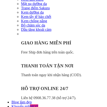
Mặt nạ dưỡng da
Trang điểm Sakura
Kem dưỡng da
Kem tẩy tế bào chết
Kem chống nắng
Bộ chăm sóc da
Dầu tăng khoái cảm
GIAO HÀNG MIỄN PHÍ
Free Ship đơn hàng trên toàn quốc.
THANH TOÁN TẬN NƠI
Thanh toán ngay khi nhận hàng (COD).
HỖ TRỢ ONLINE 24/7
Liên hệ 0908.36.77.38 (hỗ trợ 24/7).
Blog làm đẹp
Khuyến mãi
HOT