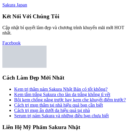
Sakura Japan
Kết Nối Với Chúng Tôi
Cập nhật bí quyết làm đẹp và chương trình khuyến mãi mới HOT
nhất.
Facebook
Cách Làm Đẹp Mới Nhất
Kem trị thâm nám Sakura Nhật Bản có tốt không?
Kem tắm trắng Sakura cho làn da trắng không tì vết
Bôi kem chống nắng trước hay kem che khuyết điểm trước?
Cách trị mụn thâm tại nhà hiệu quả bạn cần biết
Cách trị mụn ẩn dưới da hiệu quả tại nhà
Serum trị nám Sakura và những điều bạn chưa biết
Liên Hệ Mỹ Phẩm Sakura Nhật