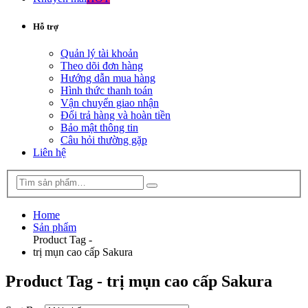
Hỗ trợ
Quản lý tài khoản
Theo dõi đơn hàng
Hướng dẫn mua hàng
Hình thức thanh toán
Vận chuyển giao nhận
Đổi trả hàng và hoàn tiền
Bảo mật thông tin
Câu hỏi thường gặp
Liên hệ
Home
Sản phẩm
Product Tag -
trị mụn cao cấp Sakura
Product Tag - trị mụn cao cấp Sakura