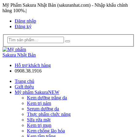
Mỹ Phẩm Sakura Nhật Bản (sakuranhat.com) - Nhập khẩu chính
hãng 100%.
|
Đăng nhập
Đăng ký
Hỗ trợ khách hàng
0908.38.1916
Trang chủ
Giới thiệu
Mỹ phẩm Sakura
NEW
Kem dưỡng trắng da
Kem trị nám
Serum dưỡng da
Thực phẩm chức năng
Sữa rửa mặt
Kem trị mụn
Kem chống lão hóa
Kem tắm trắng