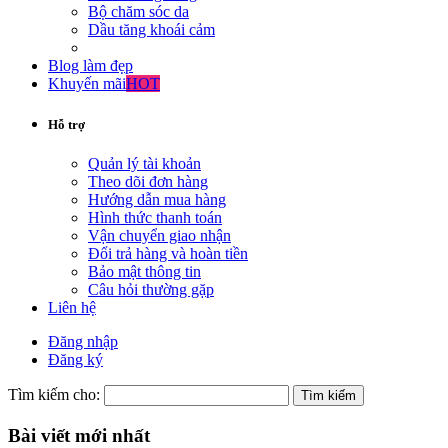
Bộ chăm sóc da
Dầu tăng khoái cảm
Blog làm đẹp
Khuyến mãi
HOT
Hỗ trợ
Quản lý tài khoản
Theo dõi đơn hàng
Hướng dẫn mua hàng
Hình thức thanh toán
Vận chuyển giao nhận
Đổi trả hàng và hoàn tiền
Bảo mật thông tin
Câu hỏi thường gặp
Liên hệ
Đăng nhập
Đăng ký
Tìm kiếm cho:
Bài viết mới nhất