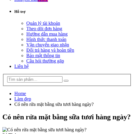
Hỗ trợ
Quản lý tài khoản
Theo dõi đơn hàng
Hướng dẫn mua hàng
Hình thức thanh toán
Vận chuyển giao nhận
Đổi trả hàng và hoàn tiền
Bảo mật thông tin
Câu hỏi thường gặp
Liên hệ
Home
Làm đẹp
Có nên rửa mặt bằng sữa tươi hàng ngày?
Có nên rửa mặt bằng sữa tươi hàng ngày?