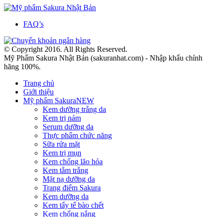
FAQ’s
© Copyright 2016. All Rights Reserved.
Mỹ Phẩm Sakura Nhật Bản (sakuranhat.com) - Nhập khẩu chính
hãng 100%.
Trang chủ
Giới thiệu
Mỹ phẩm Sakura
NEW
Kem dưỡng trắng da
Kem trị nám
Serum dưỡng da
Thực phẩm chức năng
Sữa rửa mặt
Kem trị mụn
Kem chống lão hóa
Kem tắm trắng
Mặt nạ dưỡng da
Trang điểm Sakura
Kem dưỡng da
Kem tẩy tế bào chết
Kem chống nắng