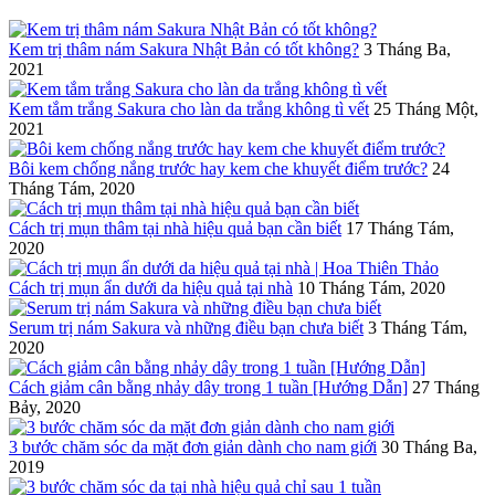
Kem trị thâm nám Sakura Nhật Bản có tốt không?
3 Tháng Ba,
2021
Kem tắm trắng Sakura cho làn da trắng không tì vết
25 Tháng Một,
2021
Bôi kem chống nắng trước hay kem che khuyết điểm trước?
24
Tháng Tám, 2020
Cách trị mụn thâm tại nhà hiệu quả bạn cần biết
17 Tháng Tám,
2020
Cách trị mụn ẩn dưới da hiệu quả tại nhà
10 Tháng Tám, 2020
Serum trị nám Sakura và những điều bạn chưa biết
3 Tháng Tám,
2020
Cách giảm cân bằng nhảy dây trong 1 tuần [Hướng Dẫn]
27 Tháng
Bảy, 2020
3 bước chăm sóc da mặt đơn giản dành cho nam giới
30 Tháng Ba,
2019