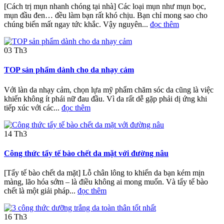
[Cách trị mụn nhanh chóng tại nhà] Các loại mụn như mụn bọc,
mụn đầu đen… đều làm bạn rất khó chịu. Bạn chỉ mong sao cho
chúng biến mất ngay tức khắc. Vậy nguyên...
đọc thêm
03
Th3
TOP sản phẩm dành cho da nhạy cảm
Với làn da nhạy cảm, chọn lựa mỹ phẩm chăm sóc da cũng là việc
khiến không ít phái nữ đau đầu. Vì da rất dễ gặp phải dị ứng khi
tiếp xúc với các...
đọc thêm
14
Th3
Công thức tẩy tế bào chết da mặt với đường nâu
[Tẩy tế bào chết da mặt] Lỗ chân lông to khiến da bạn kém mịn
màng, lão hóa sớm – là điều không ai mong muốn. Và tẩy tế bào
chết là một giải pháp...
đọc thêm
16
Th3