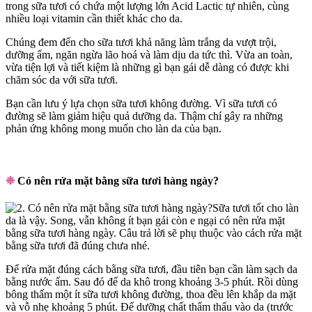
trong sữa tươi có chứa một lượng lớn Acid Lactic tự nhiên, cùng
nhiều loại vitamin cần thiết khác cho da.
Chúng đem đến cho sữa tươi khả năng làm trắng da vượt trội,
dưỡng ẩm, ngăn ngừa lão hoá và làm dịu da tức thì. Vừa an toàn,
vừa tiện lợi và tiết kiệm là những gì bạn gái dễ dàng có được khi
chăm sóc da với sữa tươi.
Bạn cần lưu ý lựa chọn sữa tươi không đường. Vì sữa tươi có
đường sẽ làm giảm hiệu quả dưỡng da. Thậm chí gây ra những
phản ứng không mong muốn cho làn da của bạn.
❉
Có nên rửa mặt bằng sữa tươi hàng ngày?
Sữa tươi tốt cho làn
da là vậy. Song, vẫn không ít bạn gái còn e ngại có nên rửa mặt
bằng sữa tươi hàng ngày. Câu trả lời sẽ phụ thuộc vào cách rửa mặt
bằng sữa tươi đã đúng chưa nhé.
Để rửa mặt đúng cách bằng sữa tươi, đầu tiên bạn cần làm sạch da
bằng nước ấm. Sau đó để da khô trong khoảng 3-5 phút. Rồi dùng
bông thấm một ít sữa tươi không đường, thoa đều lên khắp da mặt
và vỗ nhẹ khoảng 5 phút. Để dưỡng chất thẩm thấu vào da (trước