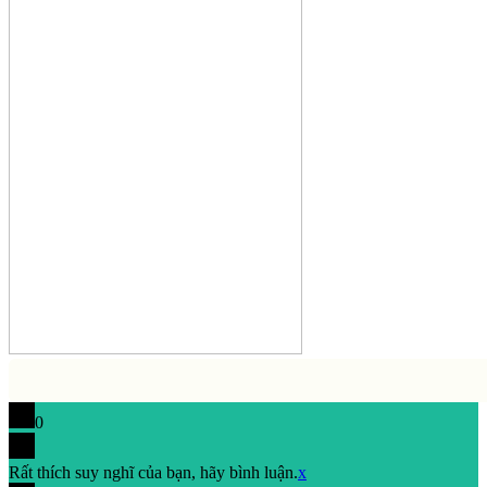
0
Rất thích suy nghĩ của bạn, hãy bình luận.
x