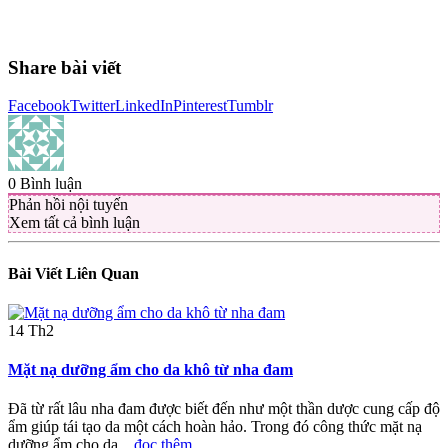
Share bài viết
Facebook
Twitter
LinkedIn
Pinterest
Tumblr
0
Bình luận
Phản hồi nội tuyến
Xem tất cả bình luận
Bài Viết
Liên Quan
14
Th2
Mặt nạ dưỡng ẩm cho da khô từ nha đam
Đã từ rất lâu nha đam được biết đến như một thần dược cung cấp độ
ẩm giúp tái tạo da một cách hoàn hảo. Trong đó công thức mặt nạ
dưỡng ẩm cho da...
đọc thêm