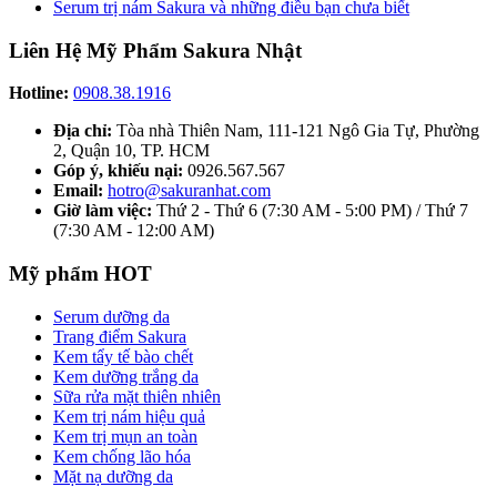
Serum trị nám Sakura và những điều bạn chưa biết
Liên Hệ Mỹ Phẩm Sakura Nhật
Hotline:
0908.38.1916
Địa chỉ:
Tòa nhà Thiên Nam, 111-121 Ngô Gia Tự, Phường
2, Quận 10, TP. HCM
Góp ý, khiếu nại:
0926.567.567
Email:
hotro@sakuranhat.com
Giờ làm việc:
Thứ 2 - Thứ 6 (7:30 AM - 5:00 PM) / Thứ 7
(7:30 AM - 12:00 AM)
Mỹ phẩm HOT
Serum dưỡng da
Trang điểm Sakura
Kem tẩy tế bào chết
Kem dưỡng trắng da
Sữa rửa mặt thiên nhiên
Kem trị nám hiệu quả
Kem trị mụn an toàn
Kem chống lão hóa
Mặt nạ dưỡng da