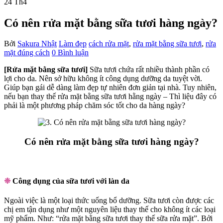
24
Th4
Có nên rửa mặt bằng sữa tươi hàng ngày?
Bởi
Sakura Nhật
Làm đẹp
cách rửa mặt
,
rửa mặt bằng sữa tươi
,
rửa
mặt đúng cách
0 Bình luận
[Rửa mặt bằng sữa tươi]
Sữa tươi chứa rất nhiều thành phần có
lợi cho da. Nên sở hữu không ít công dụng dưỡng da tuyệt vời.
Giúp bạn gái dễ dàng làm đẹp tự nhiên đơn giản tại nhà. Tuy nhiên,
nếu bạn thay thế rửa mặt bằng sữa tươi hằng ngày – Thì liệu đây có
phải là một phương pháp chăm sóc tốt cho da hàng ngày?
Có nên rửa mặt bằng sữa tươi hàng ngày?
❉
Công dụng của sữa tươi với làn da
Ngoài việc là một loại thức uống bổ dưỡng. Sữa tươi còn được các
chị em tận dụng như một nguyên liệu thay thế cho không ít các loại
mỹ phẩm. Như: “rửa mặt bằng sữa tươi thay thế sữa rửa mặt”. Bởi