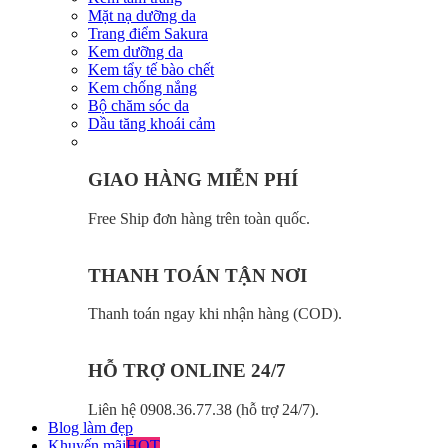
Mặt nạ dưỡng da
Trang điểm Sakura
Kem dưỡng da
Kem tẩy tế bào chết
Kem chống nắng
Bộ chăm sóc da
Dầu tăng khoái cảm
GIAO HÀNG MIỄN PHÍ
Free Ship đơn hàng trên toàn quốc.
THANH TOÁN TẬN NƠI
Thanh toán ngay khi nhận hàng (COD).
HỖ TRỢ ONLINE 24/7
Liên hệ 0908.36.77.38 (hỗ trợ 24/7).
Blog làm đẹp
Khuyến mãi
HOT