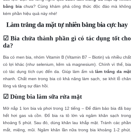
bằng bia
chưa? Cùng khám phá công thức độc đáo mà không
kém phần hiệu quả này nhé!
Làm trắng da mặt tự nhiên bằng bia
cực hay
☑ Bia chứa thành phần gì có tác dụng tốt cho
da?
Bia có men bia, nhóm Vitamin B (Vitamin B7 – Biotin) và nhiều chất
có lợi khác (như selenium, kẽm và magnesium). Chính vì thế, bia
có tác dụng tích cực đến da. Giúp làm ẩm và
làm trắng da mặt
nhanh. Chất men trong bia có khả năng làm sạch, se khít lỗ chân
lông và tăng sự đàn hồi.
☑ Dùng bia làm sữa rửa mặt
Mở nắp 1 lon bia và phơi trong 12 tiếng – Để đảm bảo bia đã bay
hết hơi gas và cồn. Đổ bia ra tô lớn và ngâm khăn sạch trong
khoảng 5 phút. Sau đó, dùng khăn lau khắp mặt. Tránh các phần
mắt, miệng, mũi. Ngâm khăn lần nữa trong bia khoảng 1-2 phút.