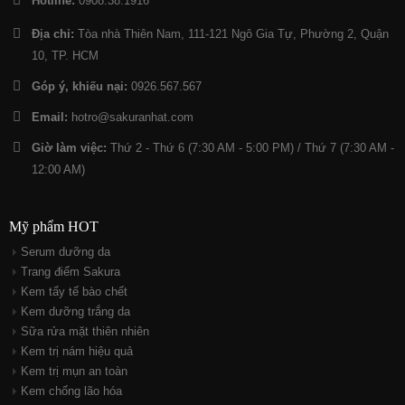
Hotline:
0908.38.1916
Địa chỉ:
Tòa nhà Thiên Nam, 111-121 Ngô Gia Tự, Phường 2, Quận
10, TP. HCM
Góp ý, khiếu nại:
0926.567.567
Email:
hotro@sakuranhat.com
Giờ làm việc:
Thứ 2 - Thứ 6 (7:30 AM - 5:00 PM) / Thứ 7 (7:30 AM -
12:00 AM)
Mỹ phẩm HOT
Serum dưỡng da
Trang điểm Sakura
Kem tẩy tế bào chết
Kem dưỡng trắng da
Sữa rửa mặt thiên nhiên
Kem trị nám hiệu quả
Kem trị mụn an toàn
Kem chống lão hóa