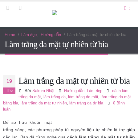
Home
Làm đẹp
,
Hướng dẫn
Làm trắng da mặt tự nhiên từ bia
Làm trắng da mặt tự nhiên từ bia
Làm trắng da mặt tự nhiên từ bia
19
Th6
Bởi
Sakura Nhật
Hướng dẫn
,
Làm đẹp
cách làm
trắng da mặt
,
làm trắng da
,
làm trắng da mặt
,
làm trắng da mặt
bằng bia
,
làm trắng da mặt tự nhiên
,
làm trắng da từ bia
0 Bình
luận
Để sở hữu khuôn mặt
trắng sáng, các phương pháp từ nguyên liệu tự nhiên là trợ giúp
đắc lực. Bạn đã từng nghe qua
cách làm trắng da mặt tự nhiên