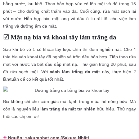
bằng nước, lau khô. Thoa hỗn hợp vừa có lên mặt và để trong 15
phút – cho dưỡng chất thấm vào da. Cuối cùng, rửa mặt sạch lại
với nước. Hỗn hợp bia, mật ong và dầu ô liu rất tốt cho việc làm
trắng và dưỡng ẩm da mặt.
☑ Mặt nạ bia và khoai tây làm trắng da
Sau khi bỏ vỏ 1 củ khoai tây luộc chín thì đem nghiền nát. Cho 4
thìa bia vào khoai tây đã nghiền và trộn đều hỗn hợp. Tiếp theo rửa
mặt với nước và bắt đầu đắp mặt nạ. Thư giãn trong 20 phút, sau
đó rửa sạch mặt. Với
cách làm trắng da mặt
này, thực hiện 2
lần/tuần để có kết quả tốt nhất.
Bia không chỉ cho cảm giác mát lạnh trong mùa hè nóng bức. Mà
còn là nguyên liệu
làm trắng da mặt tự nhiên
hữu hiệu. Thử ngay
thôi các chị em ơi!
❀
Nguồn: sakuranhat.com (Sakura Nhật)