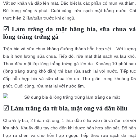
Vắt sơ khăn và đắp lên mặt. Đặc biệt là các phần có mụn và thâm.
Để trong vòng 5 phút. Cuối cùng, rửa sạch mặt bằng nước. Chỉ
thực hiện 2 lần/tuần trước khi đi ngủ.
☑ Làm trắng da mặt bằng bia, sữa chua và
lòng trắng trứng gà
Trộn bia và sữa chua không đường thành hỗn hợp sệt – Với lượng
bia ít hơn lượng sữa chua. Tiếp đó, rửa mặt thật sạch và lau khô.
Thoa đều một lớp lòng trắng trứng gà lên da. Khoảng 10 phút sau
(lòng trắng trứng khô dần) thì bạn rửa sạch lại với nước. Tiếp tục
đắp hỗn hợp bia và sữa chua lên da. Thư giãn trong khoảng 05
phút. Cuối cùng, rửa mặt lại với nước ấm.
☑ Làm trắng da từ bia, mật ong và dầu ôliu
Cho ¼ ly bia, 2 thìa mật ong, 1 thìa dầu ô liu vào nồi và đun sôi với
lửa nhỏ. Khuấy đều tay cho đến khi được hỗn hợp sền sệt. Đổ hỗn
hợp ra chén và chờ hỗn hợp nguội. Tiếp theo rửa sạch da mặt