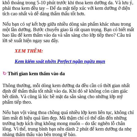
khô thoáng trong 5-10 phút trước khi thoa kem dưỡng da. Và lưu ý,
phải thoa kem đều tay – Để da mặt tiếp xúc với kem dưỡng ở diện
tích cao nhất và dễ dàng thẩm thấu tốt hơn.
Nếu bạn có sự kết hợp giữa nhiều dòng sản phẩm khác nhau trong
một lần dưỡng. Bước chuyển giao là rất quan trọng. Bạn có biết mất
bao lâu để kem thấm vào da và sẵn sàng cho lớp tiếp theo? Câu trả
lời sẽ xuất hiện ngay sau đây.
XEM THÊM:
Kem kiểm soát nhờn Perfect ngăn ngừa mụn
↻
Thời gian kem thấm vào da
Thông thường, mỗi dòng kem dưỡng da đều cần có thời gian nhất
định để thẩm thấu tốt nhất vào da. Khi đó sẽ không còn cảm giác
bết dính. Và cũng là lúc bề mặt da sẵn sàng cho những lớp mỹ
phẩm tiếp theo.
Nếu bạn vội vàng thoa chồng quá nhiều lớp kem liên tục, không chỉ
làm mất đi hiệu quả làm đẹp. Mà thậm chí có thể dẫn đến những
trường hợp kích ứng không mong muốn – do tắc nghẽn lỗ chân
lông. Vì thế, trung bình bạn nên dành 2 phút để kem dưỡng da nhẹ
nhàng thẩm thấu vào bên trong tế bào.