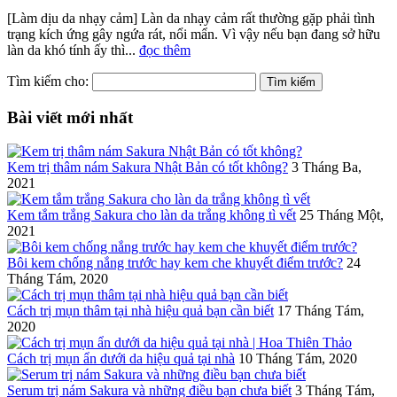
[Làm dịu da nhạy cảm] Làn da nhạy cảm rất thường gặp phải tình
trạng kích ứng gây ngứa rát, nổi mẩn. Vì vậy nếu bạn đang sở hữu
làn da khó tính ấy thì...
đọc thêm
Tìm kiếm cho:
Bài viết mới nhất
Kem trị thâm nám Sakura Nhật Bản có tốt không?
3 Tháng Ba,
2021
Kem tắm trắng Sakura cho làn da trắng không tì vết
25 Tháng Một,
2021
Bôi kem chống nắng trước hay kem che khuyết điểm trước?
24
Tháng Tám, 2020
Cách trị mụn thâm tại nhà hiệu quả bạn cần biết
17 Tháng Tám,
2020
Cách trị mụn ẩn dưới da hiệu quả tại nhà
10 Tháng Tám, 2020
Serum trị nám Sakura và những điều bạn chưa biết
3 Tháng Tám,