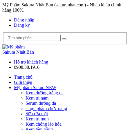
Mỹ Phẩm Sakura Nhật Bản (sakuranhat.com) - Nhập khẩu chính
hãng 100%.
|
Đăng nhập
Đăng ký
Hỗ trợ khách hàng
0908.38.1916
Trang chủ
Giới thiệu
Mỹ phẩm Sakura
NEW
Kem dưỡng trắng da
Kem trị nám
Serum dưỡng da
Thực phẩm chức năng
Sữa rửa mặt
Kem trị mụn
Kem chống lão hóa
Kem tắm trắng