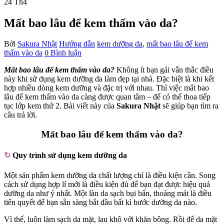
24
Th4
Mất bao lâu để kem thấm vào da?
Bởi
Sakura Nhật
Hướng dẫn
kem dưỡng da
,
mất bao lâu để kem
thấm vào da
0 Bình luận
Mất bao lâu để kem thấm vào da?
Không ít bạn gái vẫn thắc điều
này khi sử dụng kem dưỡng da làm đẹp tại nhà. Đặc biệt là khi kết
hợp nhiều dòng kem dưỡng và đặc trị với nhau. Thì việc mất bao
lâu để kem thấm vào da càng được quan tâm – để có thể thoa tiếp
tục lớp kem thứ 2. Bài viết này của
Sakura Nhật
sẽ giúp bạn tìm ra
câu trả lời.
Mất bao lâu để kem thấm vào da?
↻
Quy trình sử dụng kem dưỡng da
Một sản phẩm kem dưỡng da chất lượng chỉ là điều kiện cần. Song
cách sử dụng hợp lí mới là điều kiện đủ để bạn đạt được hiệu quả
dưỡng da như ý nhất. Một làn da sạch bụi bẩn, thoáng mát là điều
tiên quyết để bạn sẵn sàng bắt đầu bất kì bước dưỡng da nào.
Vì thế, luôn làm sạch da mặt, lau khô với khăn bông. Rồi để da mặt