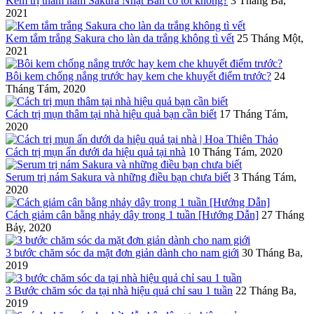
Kem trị thâm nám Sakura Nhật Bản có tốt không?
3 Tháng Ba,
2021
Kem tắm trắng Sakura cho làn da trắng không tì vết
25 Tháng Một,
2021
Bôi kem chống nắng trước hay kem che khuyết điểm trước?
24
Tháng Tám, 2020
Cách trị mụn thâm tại nhà hiệu quả bạn cần biết
17 Tháng Tám,
2020
Cách trị mụn ẩn dưới da hiệu quả tại nhà
10 Tháng Tám, 2020
Serum trị nám Sakura và những điều bạn chưa biết
3 Tháng Tám,
2020
Cách giảm cân bằng nhảy dây trong 1 tuần [Hướng Dẫn]
27 Tháng
Bảy, 2020
3 bước chăm sóc da mặt đơn giản dành cho nam giới
30 Tháng Ba,
2019
3 Bước chăm sóc da tại nhà hiệu quả chỉ sau 1 tuần
22 Tháng Ba,
2019