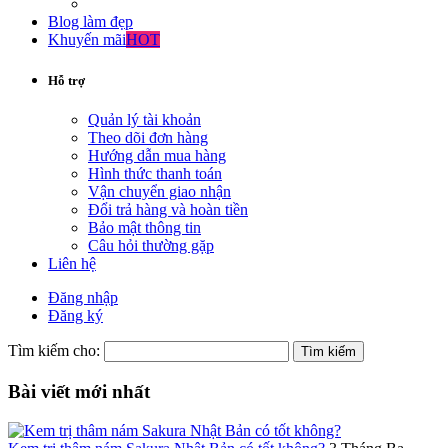
Blog làm đẹp
Khuyến mãi
HOT
Hỗ trợ
Quản lý tài khoản
Theo dõi đơn hàng
Hướng dẫn mua hàng
Hình thức thanh toán
Vận chuyển giao nhận
Đổi trả hàng và hoàn tiền
Bảo mật thông tin
Câu hỏi thường gặp
Liên hệ
Đăng nhập
Đăng ký
Tìm kiếm cho:
Bài viết mới nhất