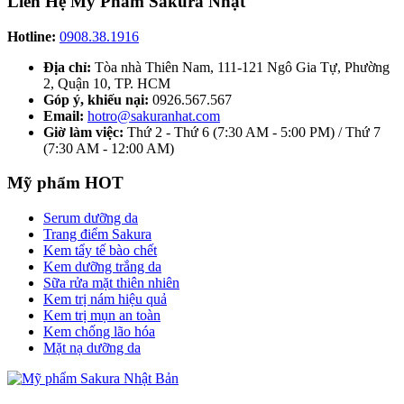
Liên Hệ Mỹ Phẩm Sakura Nhật
Hotline:
0908.38.1916
Địa chỉ:
Tòa nhà Thiên Nam, 111-121 Ngô Gia Tự, Phường
2, Quận 10, TP. HCM
Góp ý, khiếu nại:
0926.567.567
Email:
hotro@sakuranhat.com
Giờ làm việc:
Thứ 2 - Thứ 6 (7:30 AM - 5:00 PM) / Thứ 7
(7:30 AM - 12:00 AM)
Mỹ phẩm HOT
Serum dưỡng da
Trang điểm Sakura
Kem tẩy tế bào chết
Kem dưỡng trắng da
Sữa rửa mặt thiên nhiên
Kem trị nám hiệu quả
Kem trị mụn an toàn
Kem chống lão hóa
Mặt nạ dưỡng da