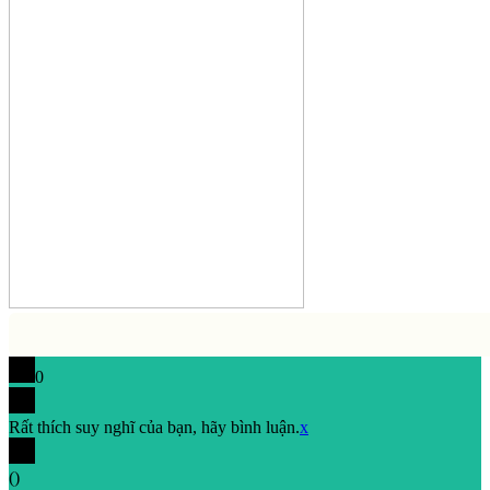
0
Rất thích suy nghĩ của bạn, hãy bình luận.
x
(
)