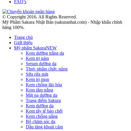
FAQ’s
© Copyright 2016. All Rights Reserved.
Mỹ Phẩm Sakura Nhật Bản (sakuranhat.com) - Nhập khẩu chính
hãng 100%.
Trang chủ
Giới thiệu
Mỹ phẩm Sakura
NEW
Kem dưỡng trắng da
Kem trị nám
Serum dưỡng da
Thực phẩm chức năng
Sữa rửa mặt
Kem trị mụn
Kem chống lão hóa
Kem tắm trắng
Mặt nạ dưỡng da
Trang điểm Sakura
Kem dưỡng da
Kem tẩy tế bào chết
Kem chống nắng
Bộ chăm sóc da
Dầu tăng khoái cảm