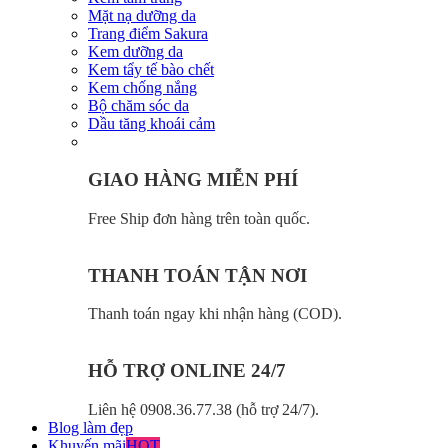
Mặt nạ dưỡng da
Trang điểm Sakura
Kem dưỡng da
Kem tẩy tế bào chết
Kem chống nắng
Bộ chăm sóc da
Dầu tăng khoái cảm
GIAO HÀNG MIỄN PHÍ
Free Ship đơn hàng trên toàn quốc.
THANH TOÁN TẬN NƠI
Thanh toán ngay khi nhận hàng (COD).
HỖ TRỢ ONLINE 24/7
Liên hệ 0908.36.77.38 (hỗ trợ 24/7).
Blog làm đẹp
Khuyến mãi
HOT