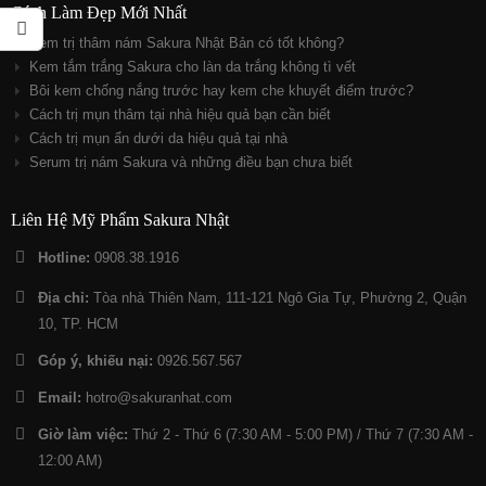
Cách Làm Đẹp Mới Nhất
Kem trị thâm nám Sakura Nhật Bản có tốt không?
Kem tắm trắng Sakura cho làn da trắng không tì vết
Bôi kem chống nắng trước hay kem che khuyết điểm trước?
Cách trị mụn thâm tại nhà hiệu quả bạn cần biết
Cách trị mụn ẩn dưới da hiệu quả tại nhà
Serum trị nám Sakura và những điều bạn chưa biết
Liên Hệ Mỹ Phẩm Sakura Nhật
Hotline:
0908.38.1916
Địa chỉ:
Tòa nhà Thiên Nam, 111-121 Ngô Gia Tự, Phường 2, Quận
10, TP. HCM
Góp ý, khiếu nại:
0926.567.567
Email:
hotro@sakuranhat.com
Giờ làm việc:
Thứ 2 - Thứ 6 (7:30 AM - 5:00 PM) / Thứ 7 (7:30 AM -
12:00 AM)