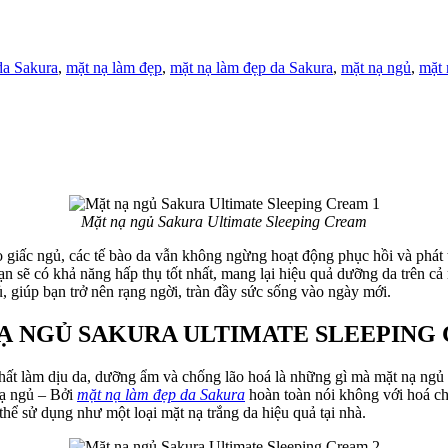
da Sakura
,
mặt nạ làm đẹp
,
mặt nạ làm đẹp da Sakura
,
mặt nạ ngủ
,
mặt 
Mặt nạ ngủ Sakura Ultimate Sleeping Cream
ào giấc ngủ, các tế bào da vẫn không ngừng hoạt động phục hồi và phá
ạn sẽ có khả năng hấp thụ tốt nhất, mang lại hiệu quả dưỡng da trên c
, giúp bạn trở nên rạng ngời, tràn đầy sức sống vào ngày mới.
Ạ NGỦ SAKURA ULTIMATE SLEEPING
chất làm dịu da, dưỡng ẩm và chống lão hoá là những gì mà mặt nạ ngủ
nạ ngủ – Bởi
mặt nạ làm đẹp da Sakura
hoàn toàn nói không với hoá chấ
thể sử dụng như một loại mặt nạ trắng da hiệu quả tại nhà.