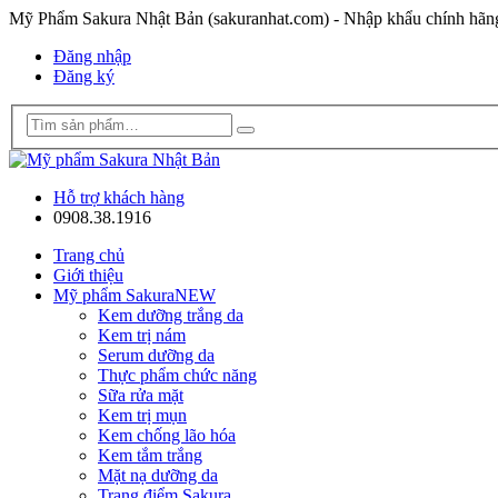
Mỹ Phẩm Sakura Nhật Bản (sakuranhat.com) - Nhập khẩu chính hã
Đăng nhập
Đăng ký
Hỗ trợ khách hàng
0908.38.1916
Trang chủ
Giới thiệu
Mỹ phẩm Sakura
NEW
Kem dưỡng trắng da
Kem trị nám
Serum dưỡng da
Thực phẩm chức năng
Sữa rửa mặt
Kem trị mụn
Kem chống lão hóa
Kem tắm trắng
Mặt nạ dưỡng da
Trang điểm Sakura