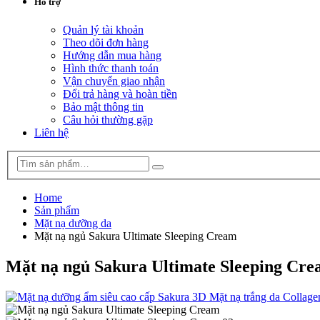
Hỗ trợ
Quản lý tài khoản
Theo dõi đơn hàng
Hướng dẫn mua hàng
Hình thức thanh toán
Vận chuyển giao nhận
Đổi trả hàng và hoàn tiền
Bảo mật thông tin
Câu hỏi thường gặp
Liên hệ
Home
Sản phẩm
Mặt nạ dưỡng da
Mặt nạ ngủ Sakura Ultimate Sleeping Cream
Mặt nạ ngủ Sakura Ultimate Sleeping Cr
Mặt nạ trắng da Collag