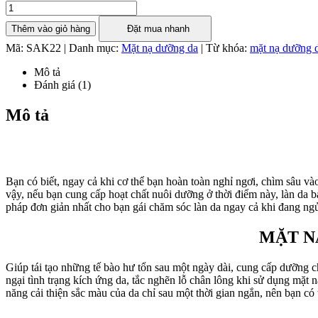
Thêm vào giỏ hàng
Đặt mua nhanh
Mã:
SAK22
|
Danh mục:
Mặt nạ dưỡng da
|
Từ khóa:
mặt nạ dưỡng 
Mô tả
Đánh giá (1)
Mô tả
Bạn có biết, ngay cả khi cơ thể bạn hoàn toàn nghỉ ngơi, chìm sâu v
vậy, nếu bạn cung cấp hoạt chất nuôi dưỡng ở thời điểm này, làn da b
pháp đơn giản nhất cho bạn gái chăm sóc làn da ngay cả khi đang ngủ
MẶT N
Giúp tái tạo những tế bào hư tổn sau một ngày dài, cung cấp dưỡng 
ngại tình trạng kích ứng da, tắc nghẽn lỗ chân lông khi sử dụng mặt 
năng cải thiện sắc màu của da chỉ sau một thời gian ngắn, nên bạn có 