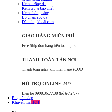
Kem dưỡng da
Kem tẩy tế bào chết
Kem chống nắng
Bộ chăm sóc da
Dầu tăng khoái cảm
GIAO HÀNG MIỄN PHÍ
Free Ship đơn hàng trên toàn quốc.
THANH TOÁN TẬN NƠI
Thanh toán ngay khi nhận hàng (COD).
HỖ TRỢ ONLINE 24/7
Liên hệ 0908.36.77.38 (hỗ trợ 24/7).
Blog làm đẹp
Khuyến mãi
HOT