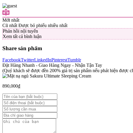
Mới nhất
Cũ nhất
Được bỏ phiếu nhiều nhất
Phản hồi nội tuyến
Xem tất cả bình luận
Share sản phẩm
Facebook
Twitter
LinkedIn
Pinterest
Tumblr
Đặt Hàng Nhanh - Giao Hàng Ngay - Nhận Tận Tay
(Quý khách sẽ được đền 200% giá trị sản phẩm nếu phát hiện được ch
890,000
₫