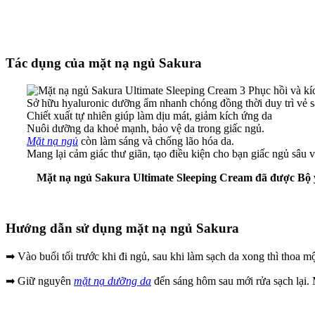
Tác dụng của mặt nạ ngủ Sakura
Phục hồi và kíc
Sở hữu hyaluronic dưỡng ẩm nhanh chóng đồng thời duy trì vẻ să
Chiết xuất tự nhiên giúp làm dịu mát, giảm kích ứng da
Nuôi dưỡng da khoẻ mạnh, bảo vệ da trong giấc ngủ.
Mặt nạ ngủ
còn làm sáng và chống lão hóa da.
Mang lại cảm giác thư giãn, tạo điều kiện cho bạn giấc ngủ sâu 
Mặt nạ ngủ Sakura Ultimate Sleeping Cream đã được Bộ y 
Hướng dẫn sử dụng mặt nạ ngủ Sakura
➡ Vào buổi tối trước khi đi ngủ, sau khi làm sạch da xong thì thoa 
➡ Giữ nguyên
mặt nạ dưỡng da
đến sáng hôm sau mới rửa sạch lại. M