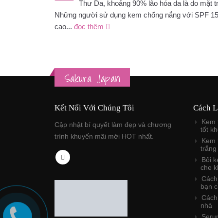
Thư Da, khoảng 90% lão hóa da là do mặt tr
Những người sử dụng kem chống nắng với SPF 15
cao...
đọc thêm
Sakura Japan
Kết Nối Với Chúng Tôi
Cách L
Kem 
Cập nhật bí quyết làm đẹp và chương
tốt k
trình khuyến mãi mới HOT nhất.
Kem 
trắng
Bôi 
che k
Cách 
bạn c
Cách 
nhà
Seru