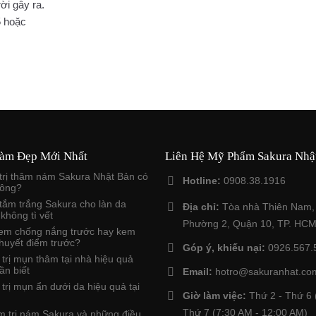
ời gây ra.
 hoặc
àm Đẹp Mới Nhất
Liên Hệ Mỹ Phẩm Sakura Nhậ
trị thâm nám Sakura Nhật Bản có
Hotline:
0908.38.1916
hông?
tắm trắng Sakura cho làn da
Địa chỉ:
Tòa nhà Thiên Nam,
 không tì vết
Phường 2, Quận 10, TP. HC
kem chống nắng trước hay kem
huyết điểm trước?
Góp ý, khiếu nại:
0926.567.
trị mụn thâm tại nhà hiệu quả
ần biết
Email:
hotro@sakuranhat.co
trị mụn ẩn dưới da hiệu quả tại
Giờ làm việc:
Thứ 2 - Thứ 6 
Thứ 7 (7:30 AM - 12:00 AM)
m trị nám Sakura và những điều