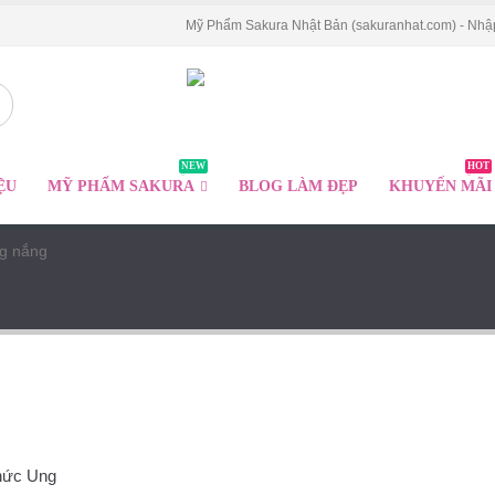
Mỹ Phẩm Sakura Nhật Bản (sakuranhat.com) - Nhậ
NEW
HOT
ỆU
MỸ PHẨM SAKURA
BLOG LÀM ĐẸP
KHUYẾN MÃI
g nắng
hức Ung