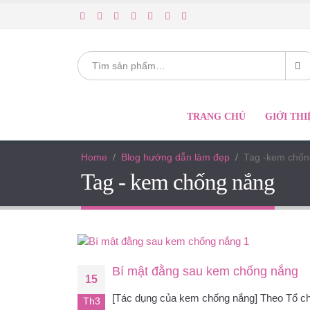
TRANG CHỦ
GIỚI THI
Home
Blog hướng dẫn làm đẹp
Tag -
kem chốn
Tag - kem chống nắng
Bí mật đằng sau kem chống nắng
15
[Tác dụng của kem chống nắng] Theo Tổ c
Th3