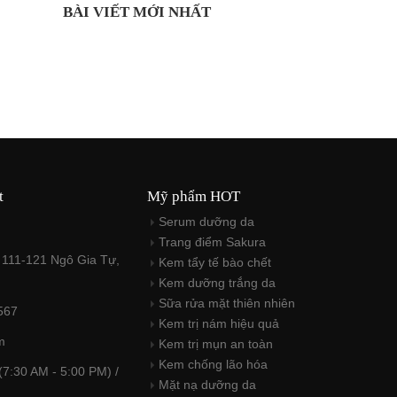
BÀI VIẾT MỚI NHẤT
t
Mỹ phẩm HOT
Serum dưỡng da
Trang điểm Sakura
 111-121 Ngô Gia Tự,
Kem tẩy tế bào chết
M
Kem dưỡng trắng da
Sữa rửa mặt thiên nhiên
567
Kem trị nám hiệu quả
m
Kem trị mụn an toàn
Kem chống lão hóa
(7:30 AM - 5:00 PM) /
Mặt nạ dưỡng da